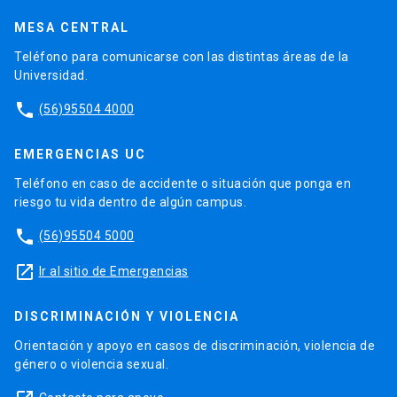
MESA CENTRAL
Teléfono para comunicarse con las distintas áreas de la
Universidad.
phone
(56)95504 4000
EMERGENCIAS UC
Teléfono en caso de accidente o situación que ponga en
riesgo tu vida dentro de algún campus.
phone
(56)95504 5000
launch
Ir al sitio de Emergencias
DISCRIMINACIÓN Y VIOLENCIA
Orientación y apoyo en casos de discriminación, violencia de
género o violencia sexual.