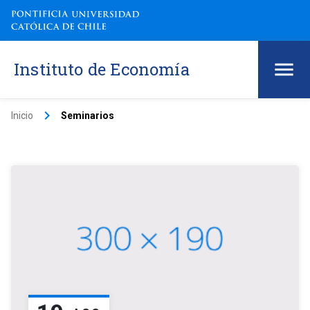
Instituto de Economía
keyboard_arrow_right
Inicio
Seminarios