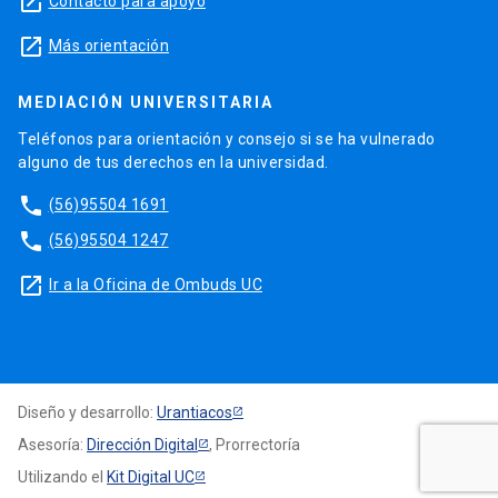
launch
Contacto para apoyo
launch
Más orientación
MEDIACIÓN UNIVERSITARIA
Teléfonos para orientación y consejo si se ha vulnerado
alguno de tus derechos en la universidad.
phone
(56)95504 1691
phone
(56)95504 1247
launch
Ir a la Oficina de Ombuds UC
Diseño y desarrollo:
Urantiacos
Asesoría:
Dirección Digital
, Prorrectoría
Utilizando el
Kit Digital UC