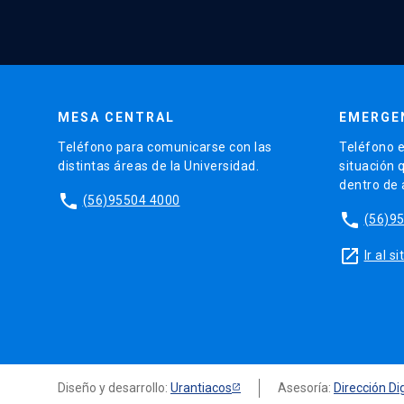
MESA CENTRAL
EMERGE
Teléfono para comunicarse con las
Teléfono e
distintas áreas de la Universidad.
situación 
dentro de
phone
(56)95504 4000
phone
(56)9
launch
Ir al 
Diseño y desarrollo:
Urantiacos
Asesoría:
Dirección Dig