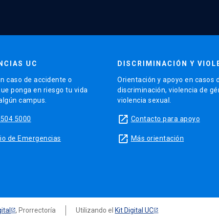
NCIAS UC
DISCRIMINACIÓN Y VIOL
n caso de accidente o
Orientación y apoyo en casos 
que ponga en riesgo tu vida
discriminación, violencia de g
 algún campus.
violencia sexual.
launch
5504 5000
Contacto para apoyo
launch
sitio de Emergencias
Más orientación
ital
, Prorrectoría
Utilizando el
Kit Digital UC