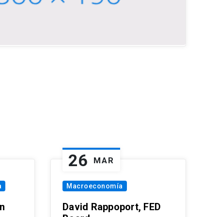
26
MAR
a
Macroeconomía
in
David Rappoport, FED