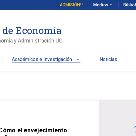
ADMISIÓN
Medios
arrow_drop_down
Biblio
o de Economía
nomía y Administración UC
Académicos e Investigación
Noticias
arrow_drop_down
 Cómo el envejecimiento