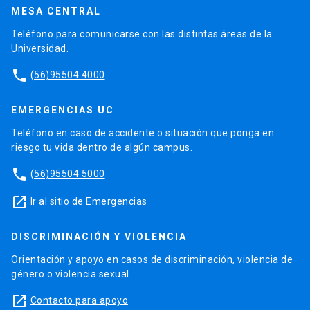
MESA CENTRAL
Teléfono para comunicarse con las distintas áreas de la
Universidad.
phone
(56)95504 4000
EMERGENCIAS UC
Teléfono en caso de accidente o situación que ponga en
riesgo tu vida dentro de algún campus.
phone
(56)95504 5000
launch
Ir al sitio de Emergencias
DISCRIMINACIÓN Y VIOLENCIA
Orientación y apoyo en casos de discriminación, violencia de
género o violencia sexual.
launch
Contacto para apoyo