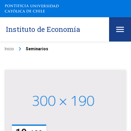
Instituto de Economía
keyboard_arrow_right
Inicio
Seminarios