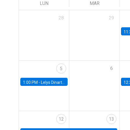
LUN
MAR
28
29
11:
6
5
1:00 PM -
Lelys Dinarte, Banco Mundial
12:
12
13