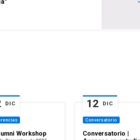
ia”
2
12
DIC
DIC
erencias
Conversatorio
Alumni Workshop
Conversatorio |