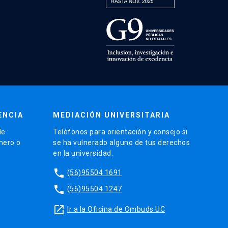
ENCIA
MEDIACIÓN UNIVERSITARIA
de
Teléfonos para orientación y consejo si
énero o
se ha vulnerado alguno de tus derechos
en la universidad.
phone
(56)95504 1691
phone
(56)95504 1247
launch
Ir a la Oficina de Ombuds UC