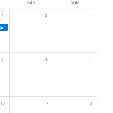
SÁB
DOM
3
4
2
ile y UC
9
10
11
16
17
18