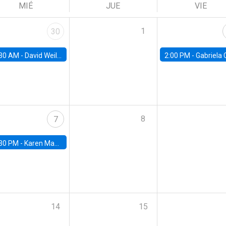
MIÉ
JUE
VIE
1
30
30 AM -
David Weil, Brown University
2:00 PM -
Gabriela Contreras, Banco Central de Ch
8
7
30 PM -
Karen Macours, Paris School of Economics
14
15