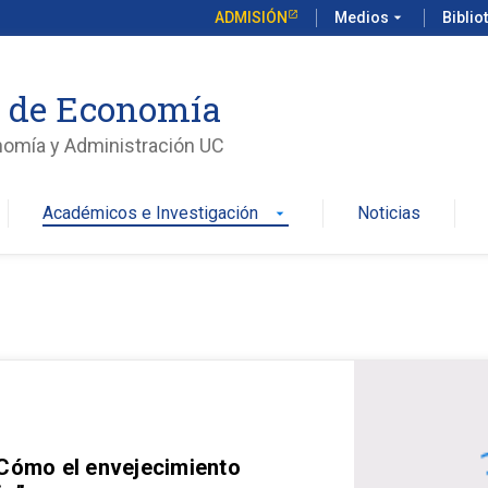
ADMISIÓN
Medios
arrow_drop_down
Biblio
o de Economía
nomía y Administración UC
Académicos e Investigación
Noticias
arrow_drop_down
 Cómo el envejecimiento