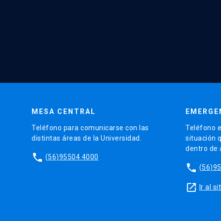
MESA CENTRAL
EMERGE
Teléfono para comunicarse con las
Teléfono e
distintas áreas de la Universidad.
situación 
dentro de
phone
(56)95504 4000
phone
(56)9
launch
Ir al 