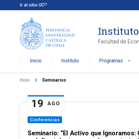
Ir al sitio UC
Institut
Facultad de Eco
Inicio
Instituto
Programas
arrow_drop_down
keyboard_arrow_right
Inicio
Seminarios
19
AGO
Conferencias
Seminario: “El Activo que Ignoramos: