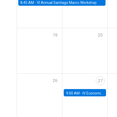
8:45 AM -
VI Annual Santiago Macro Workshop
19
20
26
27
9:00 AM -
IV Economics Alumni Workshop