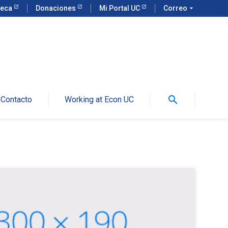
teca
Donaciones
Mi Portal UC
Correo
arrow_drop_down
search
Contacto
Working at Econ UC