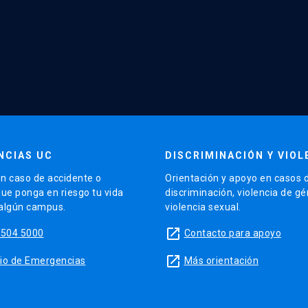
NCIAS UC
DISCRIMINACIÓN Y VIOL
n caso de accidente o
Orientación y apoyo en casos 
que ponga en riesgo tu vida
discriminación, violencia de g
 algún campus.
violencia sexual.
launch
5504 5000
Contacto para apoyo
launch
sitio de Emergencias
Más orientación