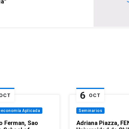
ia”
6
OCT
OCT
oeconomía Aplicada
Seminarios
o Ferman, Sao
Adriana Piazza, FE