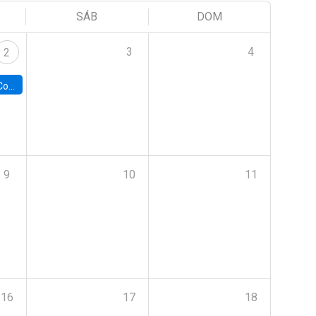
SÁB
DOM
3
4
2
ile y UC
9
10
11
16
17
18