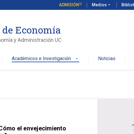
ADMISIÓN
Medios
arrow_drop_down
Biblio
o de Economía
nomía y Administración UC
Académicos e Investigación
Noticias
arrow_drop_down
 Cómo el envejecimiento