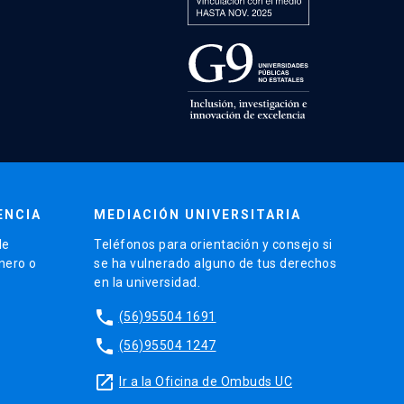
ENCIA
MEDIACIÓN UNIVERSITARIA
de
Teléfonos para orientación y consejo si
énero o
se ha vulnerado alguno de tus derechos
en la universidad.
phone
(56)95504 1691
phone
(56)95504 1247
launch
Ir a la Oficina de Ombuds UC