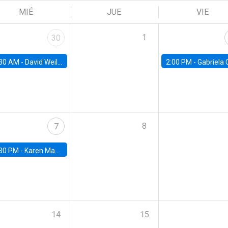
MIÉ
JUE
VIE
1
30
30 AM -
David Weil, Brown University
2:00 PM -
Gabriela Contreras, Banco Central de Ch
8
7
30 PM -
Karen Macours, Paris School of Economics
14
15