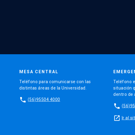
MESA CENTRAL
EMERGE
Teléfono para comunicarse con las
Teléfono e
distintas áreas de la Universidad.
situación 
dentro de
phone
(56)95504 4000
phone
(56)9
launch
Ir al 