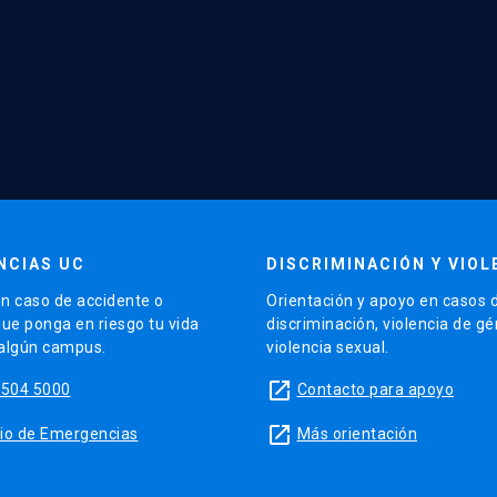
NCIAS UC
DISCRIMINACIÓN Y VIOL
n caso de accidente o
Orientación y apoyo en casos 
que ponga en riesgo tu vida
discriminación, violencia de g
 algún campus.
violencia sexual.
launch
5504 5000
Contacto para apoyo
launch
sitio de Emergencias
Más orientación