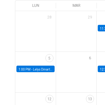
LUN
MAR
28
29
11:
6
5
1:00 PM -
Lelys Dinarte, Banco Mundial
12:
12
13