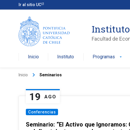
Ir al sitio UC
Institut
Facultad de Eco
Inicio
Instituto
Programas
arrow_drop_down
keyboard_arrow_right
Inicio
Seminarios
19
AGO
Conferencias
Seminario: “El Activo que Ignoramos: