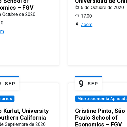
o School of
Universidad de Chi
omics – FGV
6 de Octubre de 2020
e Octubre de 2020
17:00
30
Zoom
om
9
9
SEP
SEP
narios
Microeconomía Aplicad
 Kurlat, University
Cristine Pinto, São
outhern California
Paulo School of
Economics – FGV
de Septiembre de 2020