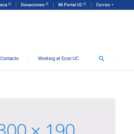
teca
Donaciones
Mi Portal UC
Correo
arrow_drop_down
search
Contacto
Working at Econ UC