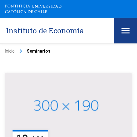
Instituto de Economía
keyboard_arrow_right
Inicio
Seminarios