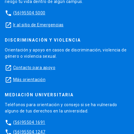
riesgo tu vida dentro de algún campus.
phone
(56)95504 5000
launch
Ir al sitio de Emergencias
DISCRIMINACIÓN Y VIOLENCIA
Orientación y apoyo en casos de discriminación, violencia de
género o violencia sexual.
launch
Contacto para apoyo
launch
Más orientación
MEDIACIÓN UNIVERSITARIA
Teléfonos para orientación y consejo si se ha vulnerado
alguno de tus derechos en la universidad.
phone
(56)95504 1691
phone
(56)95504 1247