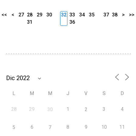
<<
<
27
28
29
30
32
33
34
35
37
38
>
>>
31
36
L
M
M
J
V
S
D
28
29
1
3
4
30
2
6
8
9
10
11
5
7