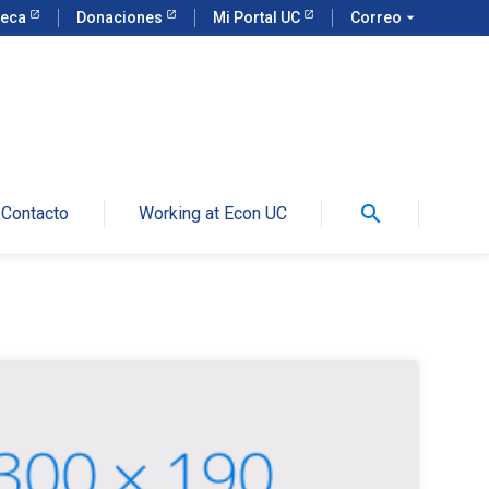
teca
Donaciones
Mi Portal UC
Correo
arrow_drop_down
search
Contacto
Working at Econ UC