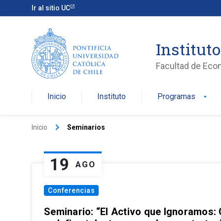
Ir al sitio UC
Institut
Facultad de Eco
Inicio
Instituto
Programas
arrow_drop_down
keyboard_arrow_right
Inicio
Seminarios
19
AGO
Conferencias
Seminario: “El Activo que Ignoramos: