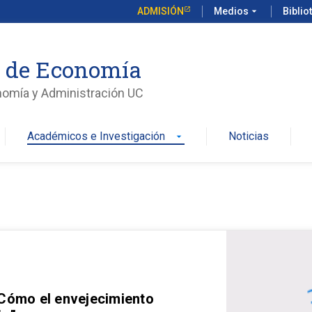
ADMISIÓN
Medios
arrow_drop_down
Biblio
o de Economía
nomía y Administración UC
Académicos e Investigación
Noticias
arrow_drop_down
 Cómo el envejecimiento