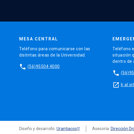
MESA CENTRAL
EMERGE
Teléfono para comunicarse con las
Teléfono e
distintas áreas de la Universidad.
situación 
dentro de
phone
(56)95504 4000
phone
(56)9
launch
Ir al 
Diseño y desarrollo:
Urantiacos
Asesoría:
Dirección Dig