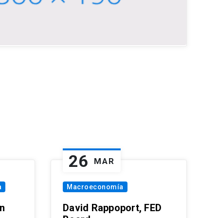
26
MAR
a
Macroeconomía
in
David Rappoport, FED