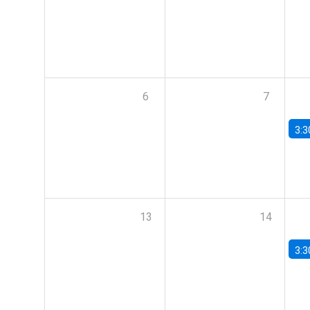
6
7
3:3
13
14
3:3