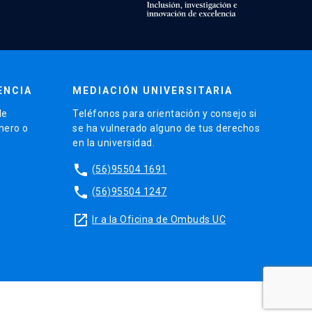
ENCIA
MEDIACIÓN UNIVERSITARIA
de
Teléfonos para orientación y consejo si
énero o
se ha vulnerado alguno de tus derechos
en la universidad.
phone
(56)95504 1691
phone
(56)95504 1247
launch
Ir a la Oficina de Ombuds UC