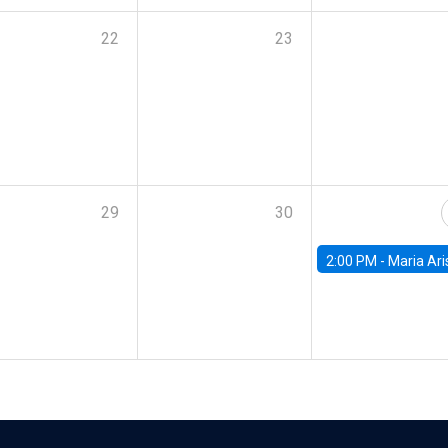
22
23
29
30
2:00 PM -
Maria Aristizabal-Ramirez, FED