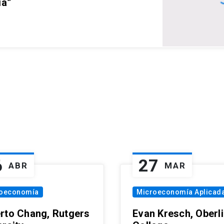
ia”
6
27
ABR
MAR
oeconomía
Microeconomía Aplicad
rto Chang, Rutgers
Evan Kresch, Oberl