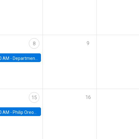
9
8
0 AM -
Department Seminar: James Robinson
16
15
0 AM -
Philip Oreopolous, University of Toronto