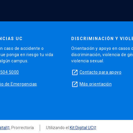
NCIAS UC
DISCRIMINACIÓN Y VIOL
n caso de accidente o
Orientación y apoyo en casos 
que ponga en riesgo tu vida
discriminación, violencia de g
 algún campus.
violencia sexual.
launch
5504 5000
Contacto para apoyo
launch
sitio de Emergencias
Más orientación
ital
, Prorrectoría
Utilizando el
Kit Digital UC