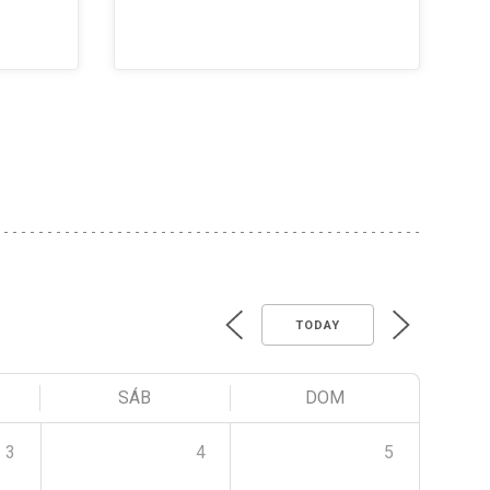
TODAY
SÁB
DOM
3
4
5