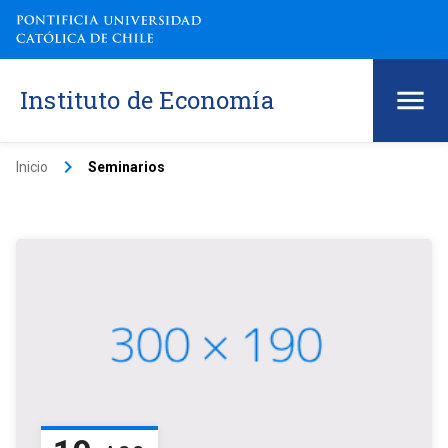
Instituto de Economía
keyboard_arrow_right
Inicio
Seminarios