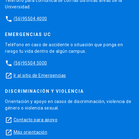
Teléfono para comunicarse con las distintas áreas de la
Universidad.
phone
(56)95504 4000
EMERGENCIAS UC
Teléfono en caso de accidente o situación que ponga en
riesgo tu vida dentro de algún campus.
phone
(56)95504 5000
launch
Ir al sitio de Emergencias
DISCRIMINACIÓN Y VIOLENCIA
Orientación y apoyo en casos de discriminación, violencia de
género o violencia sexual.
launch
Contacto para apoyo
launch
Más orientación