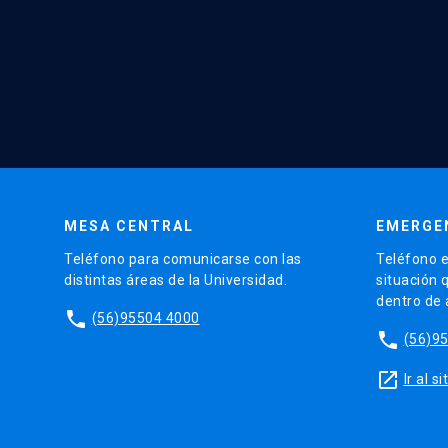
MESA CENTRAL
EMERGE
Teléfono para comunicarse con las
Teléfono e
distintas áreas de la Universidad.
situación 
dentro de
phone
(56)95504 4000
phone
(56)9
launch
Ir al 