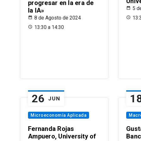
Univ
progresar en la era de
5 d
la IA»
8 de Agosto de 2024
13:
13:30 a 14:30
26
1
JUN
Microeconomía Aplicada
Macr
Fernanda Rojas
Gust
Ampuero, University of
Banc