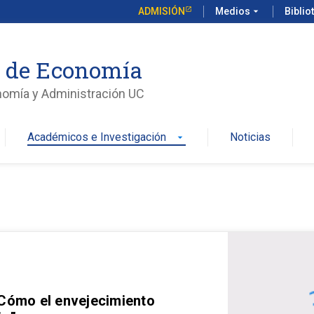
ADMISIÓN
Medios
arrow_drop_down
Biblio
o de Economía
nomía y Administración UC
Académicos e Investigación
Noticias
arrow_drop_down
 Cómo el envejecimiento