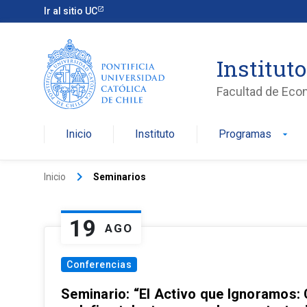
Ir al sitio UC
Institut
Facultad de Eco
Inicio
Instituto
Programas
arrow_drop_down
keyboard_arrow_right
Inicio
Seminarios
19
AGO
Conferencias
Seminario: “El Activo que Ignoramos: