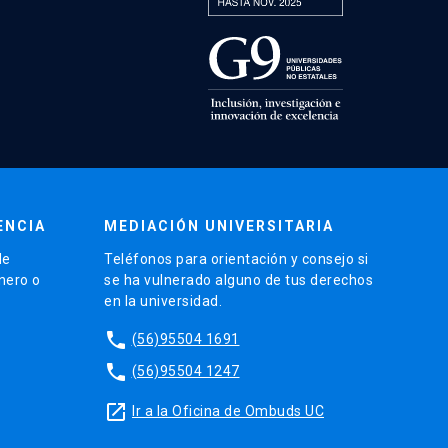
ENCIA
MEDIACIÓN UNIVERSITARIA
de
Teléfonos para orientación y consejo si
énero o
se ha vulnerado alguno de tus derechos
en la universidad.
phone
(56)95504 1691
phone
(56)95504 1247
launch
Ir a la Oficina de Ombuds UC