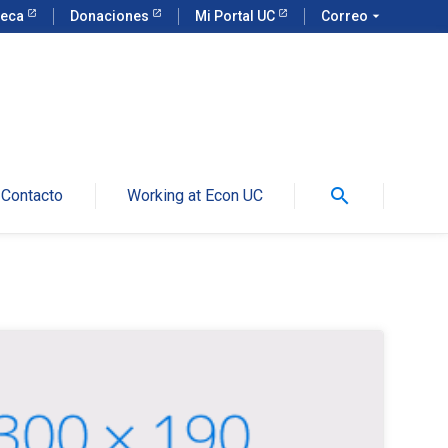
teca
Donaciones
Mi Portal UC
Correo
arrow_drop_down
search
Contacto
Working at Econ UC