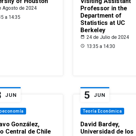
ersity of Houston
Visiting Assistant
Professor in the
e Agosto de 2024
Department of
35 a 14:35
Statistics at UC
Berkeley
24 de Julio de 2024
13:35 a 14:30
8
5
JUN
JUN
oeconomía
Teoría Económica
avo González,
David Bardey,
o Central de Chile
Universidad de los