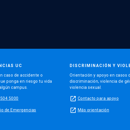
NCIAS UC
DISCRIMINACIÓN Y VIOL
n caso de accidente o
Orientación y apoyo en casos 
que ponga en riesgo tu vida
discriminación, violencia de g
 algún campus.
violencia sexual.
launch
5504 5000
Contacto para apoyo
launch
sitio de Emergencias
Más orientación