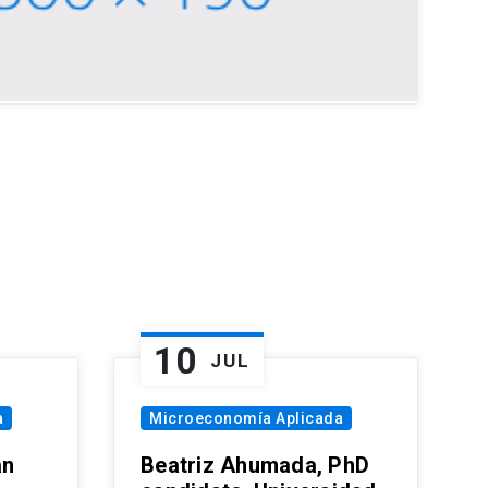
10
JUL
a
Microeconomía Aplicada
an
Beatriz Ahumada, PhD