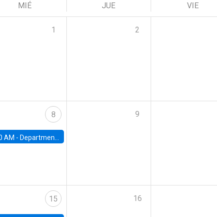
MIÉ
JUE
VIE
1
2
9
8
0 AM -
Department Seminar: James Robinson
16
15