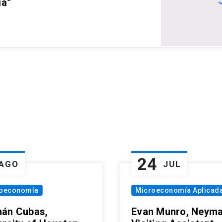
ia”
24
AGO
JUL
oeconomía
Microeconomía Aplicad
án Cubas,
Evan Munro, Neym