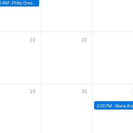
0 AM -
Philip Oreopolous, University of Toronto
22
23
29
30
2:00 PM -
Maria Aristizabal-Ramirez, FED