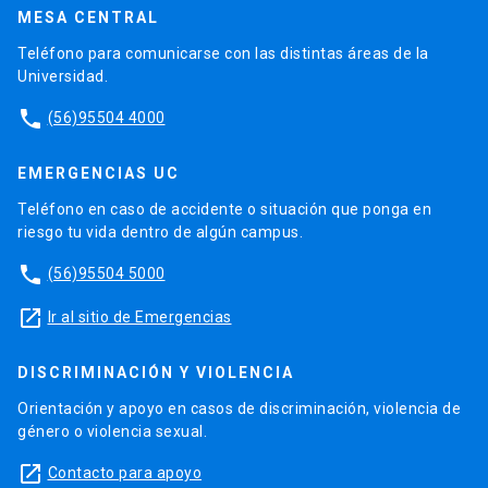
MESA CENTRAL
Teléfono para comunicarse con las distintas áreas de la
Universidad.
phone
(56)95504 4000
EMERGENCIAS UC
Teléfono en caso de accidente o situación que ponga en
riesgo tu vida dentro de algún campus.
phone
(56)95504 5000
launch
Ir al sitio de Emergencias
DISCRIMINACIÓN Y VIOLENCIA
Orientación y apoyo en casos de discriminación, violencia de
género o violencia sexual.
launch
Contacto para apoyo