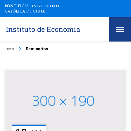
Instituto de Economía
keyboard_arrow_right
Inicio
Seminarios