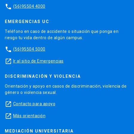
phone
(56)95504 4000
EMERGENCIAS UC
Teléfono en caso de accidente o situación que ponga en
riesgo tu vida dentro de algún campus.
phone
(56)95504 5000
launch
Ir al sitio de Emergencias
DISCRIMINACIÓN Y VIOLENCIA
Orientación y apoyo en casos de discriminación, violencia de
género o violencia sexual.
launch
Contacto para apoyo
launch
Más orientación
MEDIACIÓN UNIVERSITARIA