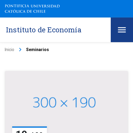
Instituto de Economía
keyboard_arrow_right
Inicio
Seminarios