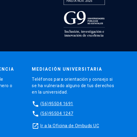
ENCIA
MEDIACIÓN UNIVERSITARIA
de
Teléfonos para orientación y consejo si
énero o
se ha vulnerado alguno de tus derechos
en la universidad.
phone
(56)95504 1691
phone
(56)95504 1247
launch
Ir a la Oficina de Ombuds UC