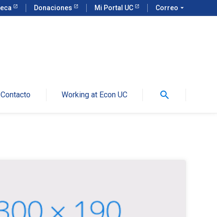
teca
Donaciones
Mi Portal UC
Correo
arrow_drop_down
search
Contacto
Working at Econ UC