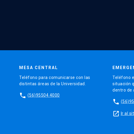
MESA CENTRAL
EMERGE
Teléfono para comunicarse con las
Teléfono e
distintas áreas de la Universidad.
situación 
dentro de
phone
(56)95504 4000
phone
(56)9
launch
Ir al 