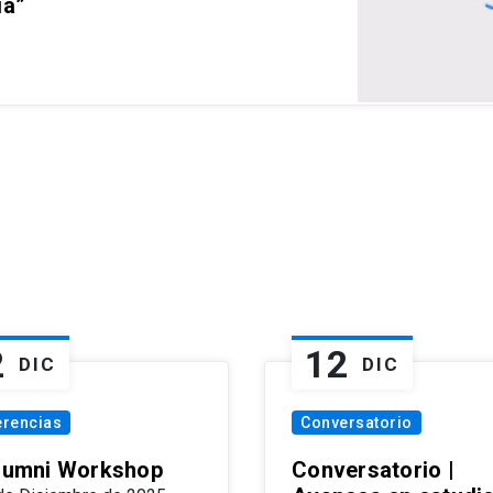
ia”
2
12
DIC
DIC
erencias
Conversatorio
Alumni Workshop
Conversatorio |