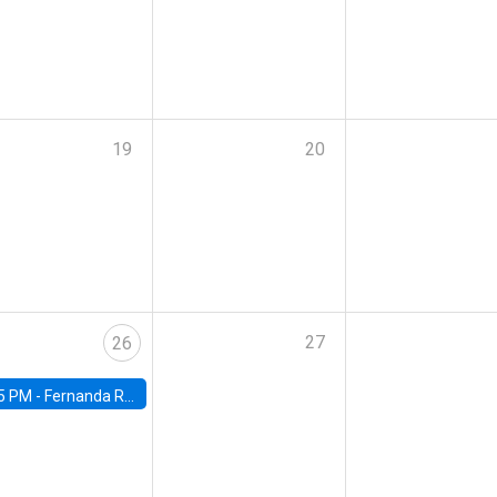
19
20
27
26
5 PM -
Fernanda Rojas Ampuero, University of Wisconsin-Madison