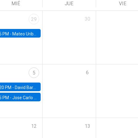
MIÉ
JUE
VIE
30
29
5 PM -
Mateo Uribe-Castro, Universidad de los Andes (Colombia)
6
5
20 PM -
David Bardey, Universidad de los Andes - CEDE
5 PM -
Jose Carlo Bermudez, UC (ME) & World Bank
12
13