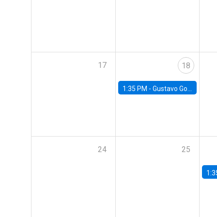
17
18
1:35 PM -
Gustavo González, Banco Central de Chile
24
25
1:3