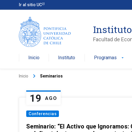
Ir al sitio UC
Institut
Facultad de Eco
Inicio
Instituto
Programas
arrow_drop_down
keyboard_arrow_right
Inicio
Seminarios
19
AGO
Conferencias
Seminario: “El Activo que Ignoramos: