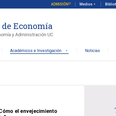
ADMISIÓN
Medios
arrow_drop_down
Biblio
o de Economía
nomía y Administración UC
Académicos e Investigación
Noticias
arrow_drop_down
 Cómo el envejecimiento