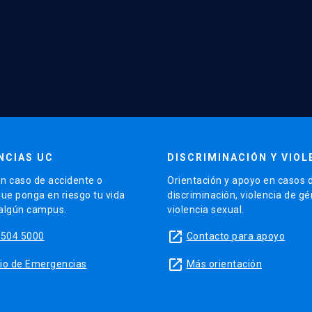
NCIAS UC
DISCRIMINACIÓN Y VIOL
n caso de accidente o
Orientación y apoyo en casos 
que ponga en riesgo tu vida
discriminación, violencia de g
 algún campus.
violencia sexual.
launch
5504 5000
Contacto para apoyo
launch
sitio de Emergencias
Más orientación