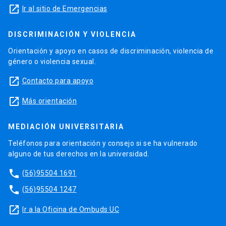
launch
Ir al sitio de Emergencias
DISCRIMINACIÓN Y VIOLENCIA
Orientación y apoyo en casos de discriminación, violencia de
género o violencia sexual.
launch
Contacto para apoyo
launch
Más orientación
MEDIACIÓN UNIVERSITARIA
Teléfonos para orientación y consejo si se ha vulnerado
alguno de tus derechos en la universidad.
phone
(56)95504 1691
phone
(56)95504 1247
launch
Ir a la Oficina de Ombuds UC