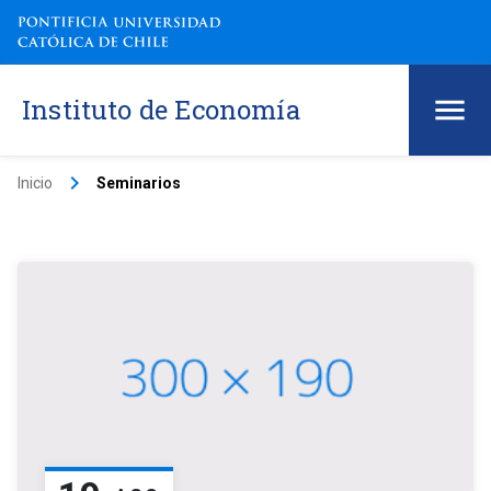
Instituto de Economía
keyboard_arrow_right
Inicio
Seminarios