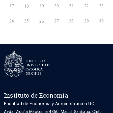
17
19
20
21
22
23
18
24
25
27
28
29
30
26
Instituto de Economía
Facultad de Economía y Administración UC
Avda. Vicuña Mackenna 4860, Macul. Santiago, Chile