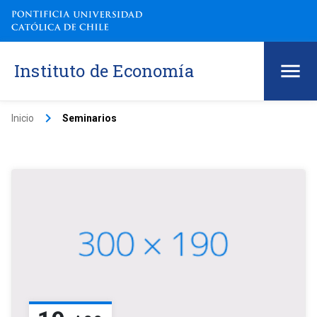
Instituto de Economía
keyboard_arrow_right
Inicio
Seminarios