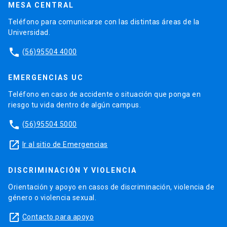
MESA CENTRAL
Teléfono para comunicarse con las distintas áreas de la
Universidad.
phone
(56)95504 4000
EMERGENCIAS UC
Teléfono en caso de accidente o situación que ponga en
riesgo tu vida dentro de algún campus.
phone
(56)95504 5000
launch
Ir al sitio de Emergencias
DISCRIMINACIÓN Y VIOLENCIA
Orientación y apoyo en casos de discriminación, violencia de
género o violencia sexual.
launch
Contacto para apoyo