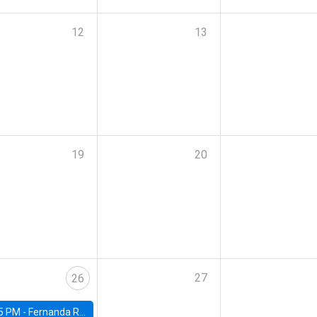
12
13
19
20
27
26
5 PM -
Fernanda Rojas Ampuero, University of Wisconsin-Madison