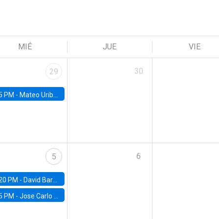
MIÉ
JUE
VIE
30
29
5 PM -
Mateo Uribe-Castro, Universidad de los Andes (Colombia)
6
5
20 PM -
David Bardey, Universidad de los Andes - CEDE
5 PM -
Jose Carlo Bermudez, UC (ME) & World Bank