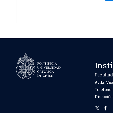
Inst
Facultad
Avda. Vic
Teléfono
Direcció