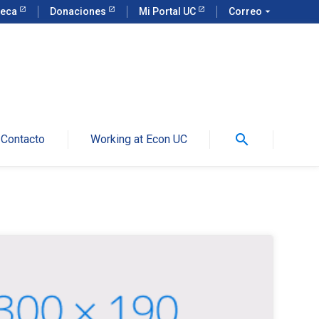
teca
Donaciones
Mi Portal UC
Correo
arrow_drop_down
search
Contacto
Working at Econ UC