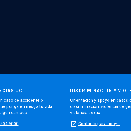
NCIAS UC
DISCRIMINACIÓN Y VIOL
n caso de accidente o
Orientación y apoyo en casos 
que ponga en riesgo tu vida
discriminación, violencia de g
 algún campus.
violencia sexual.
launch
5504 5000
Contacto para apoyo