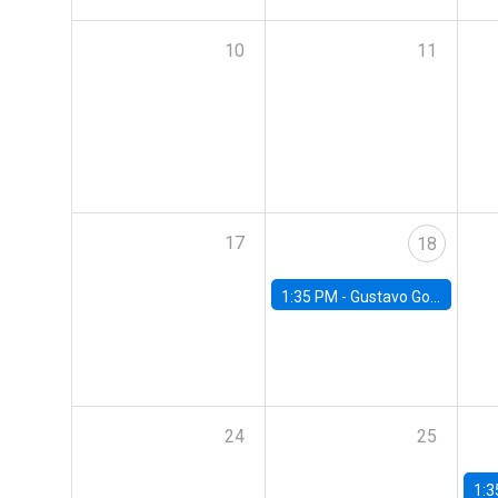
10
11
17
18
1:35 PM -
Gustavo González, Banco Central de Chile
24
25
1:3