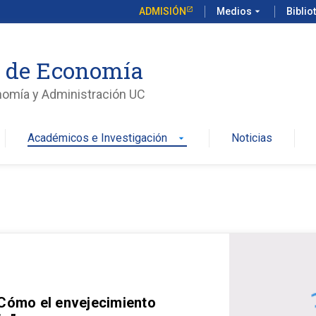
ADMISIÓN
Medios
arrow_drop_down
Biblio
o de Economía
nomía y Administración UC
Académicos e Investigación
Noticias
arrow_drop_down
 Cómo el envejecimiento