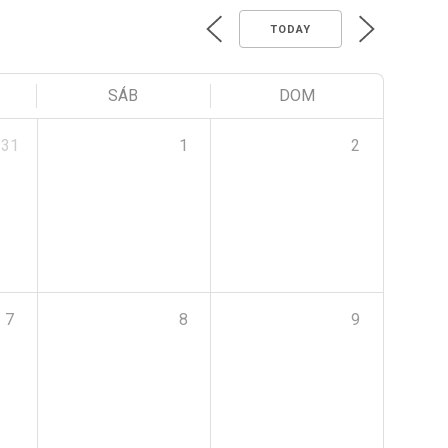
TODAY
SÁB
DOM
31
1
2
7
8
9