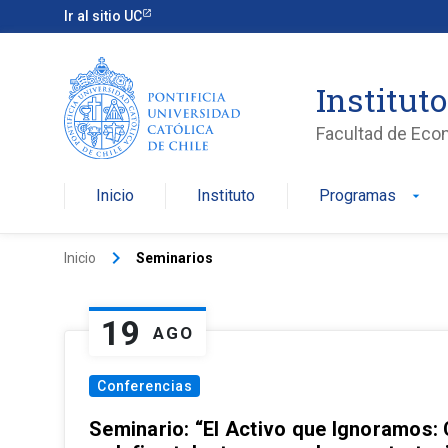
Ir al sitio UC
Institut
Facultad de Eco
Inicio
Instituto
Programas
arrow_drop_down
keyboard_arrow_right
Inicio
Seminarios
19
AGO
Conferencias
Seminario: “El Activo que Ignoramos: