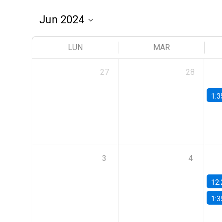
LUN
MAR
27
28
1:3
3
4
12:
1:3