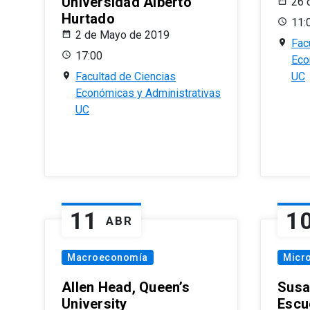
Universidad Alberto
26 
Hurtado
11:
2 de Mayo de 2019
Fac
17:00
Eco
Facultad de Ciencias
UC
Económicas y Administrativas
UC
11
1
ABR
Macroeconomía
Micr
Allen Head, Queen’s
Susa
University
Escu