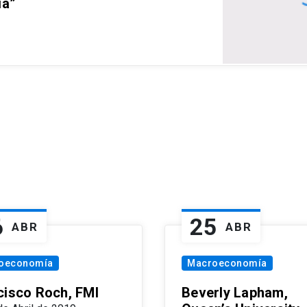
ia”
6
25
ABR
ABR
oeconomía
Macroeconomía
cisco Roch, FMI
Beverly Lapham,