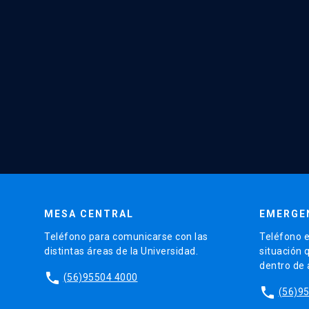
MESA CENTRAL
EMERGE
Teléfono para comunicarse con las
Teléfono e
distintas áreas de la Universidad.
situación 
dentro de
phone
(56)95504 4000
phone
(56)9