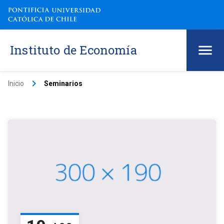
Instituto de Economía
keyboard_arrow_right
Inicio
Seminarios