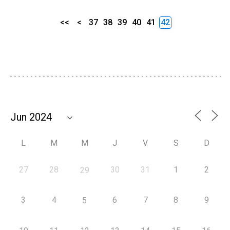
<<
<
37
38
39
40
41
42
L
M
M
J
V
S
D
27
28
30
31
1
2
29
3
4
6
7
8
9
5