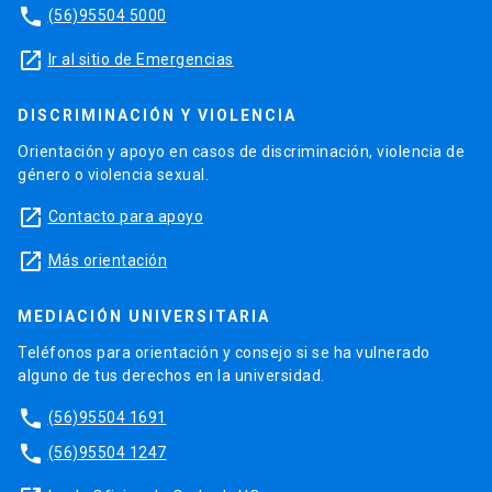
phone
(56)95504 5000
launch
Ir al sitio de Emergencias
DISCRIMINACIÓN Y VIOLENCIA
Orientación y apoyo en casos de discriminación, violencia de
género o violencia sexual.
launch
Contacto para apoyo
launch
Más orientación
MEDIACIÓN UNIVERSITARIA
Teléfonos para orientación y consejo si se ha vulnerado
alguno de tus derechos en la universidad.
phone
(56)95504 1691
phone
(56)95504 1247