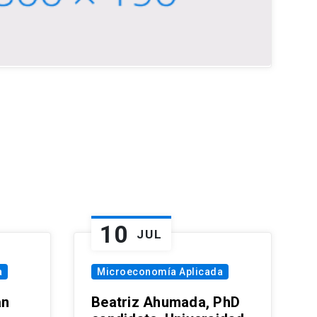
10
JUL
a
Microeconomía Aplicada
an
Beatriz Ahumada, PhD