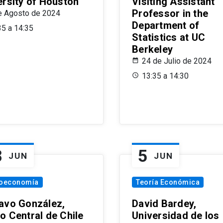
ersity of Houston
Visiting Assistant
Professor in the
e Agosto de 2024
Department of
35 a 14:35
Statistics at UC
Berkeley
24 de Julio de 2024
13:35 a 14:30
8
5
JUN
JUN
oeconomía
Teoría Económica
avo González,
David Bardey,
o Central de Chile
Universidad de los