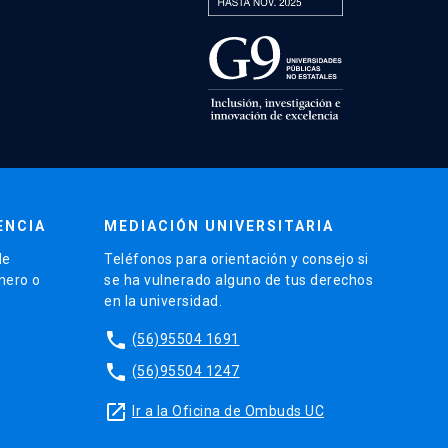
ENCIA
MEDIACIÓN UNIVERSITARIA
de
Teléfonos para orientación y consejo si
énero o
se ha vulnerado alguno de tus derechos
en la universidad.
phone
(56)95504 1691
phone
(56)95504 1247
launch
Ir a la Oficina de Ombuds UC