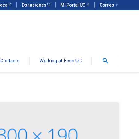
teca
Donaciones
Mi Portal UC
Correo
arrow_drop_down
search
Contacto
Working at Econ UC