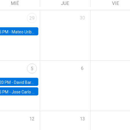
MIÉ
JUE
VIE
30
29
5 PM -
Mateo Uribe-Castro, Universidad de los Andes (Colombia)
6
5
20 PM -
David Bardey, Universidad de los Andes - CEDE
5 PM -
Jose Carlo Bermudez, UC (ME) & World Bank
12
13