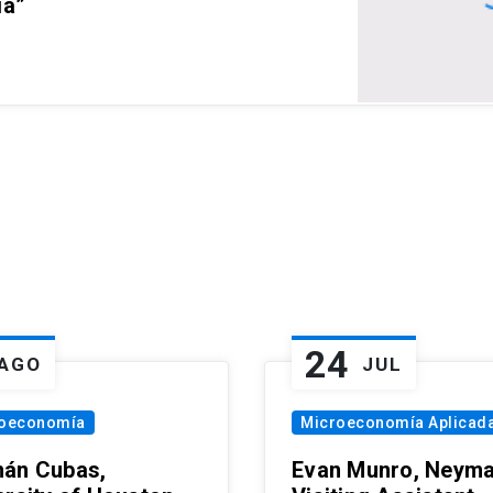
ia”
24
AGO
JUL
oeconomía
Microeconomía Aplicad
án Cubas,
Evan Munro, Neym