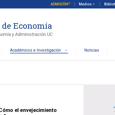
ADMISIÓN
Medios
arrow_drop_down
Biblio
o de Economía
nomía y Administración UC
Académicos e Investigación
Noticias
arrow_drop_down
 Cómo el envejecimiento