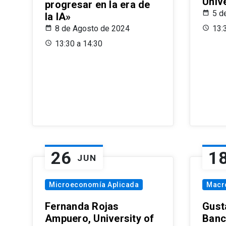
Univ
progresar en la era de
5 d
la IA»
8 de Agosto de 2024
13:
13:30 a 14:30
26
1
JUN
Microeconomía Aplicada
Macr
Fernanda Rojas
Gust
Ampuero, University of
Banc