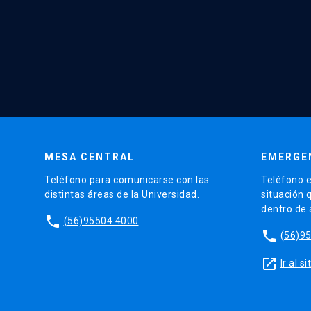
MESA CENTRAL
EMERGE
Teléfono para comunicarse con las
Teléfono e
distintas áreas de la Universidad.
situación 
dentro de
phone
(56)95504 4000
phone
(56)9
launch
Ir al 