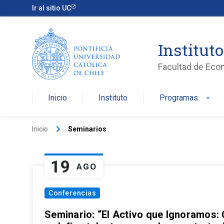
Ir al sitio UC
Institut
Facultad de Eco
Inicio
Instituto
Programas
arrow_drop_down
keyboard_arrow_right
Inicio
Seminarios
19
AGO
Conferencias
Seminario: “El Activo que Ignoramos: