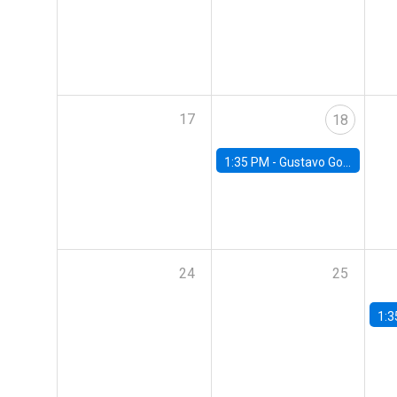
17
18
1:35 PM -
Gustavo González, Banco Central de Chile
24
25
1:3