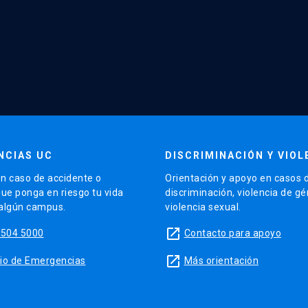
NCIAS UC
DISCRIMINACIÓN Y VIOL
n caso de accidente o
Orientación y apoyo en casos 
que ponga en riesgo tu vida
discriminación, violencia de g
 algún campus.
violencia sexual.
launch
5504 5000
Contacto para apoyo
launch
sitio de Emergencias
Más orientación