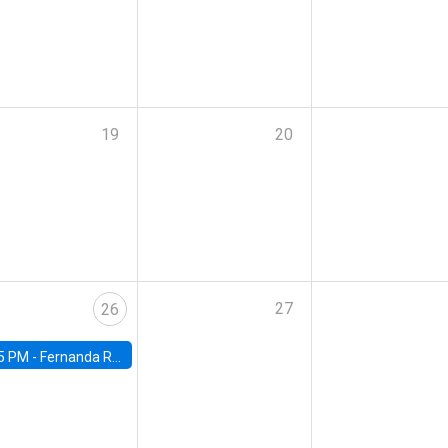
19
20
27
26
5 PM -
Fernanda Rojas Ampuero, University of Wisconsin-Madison