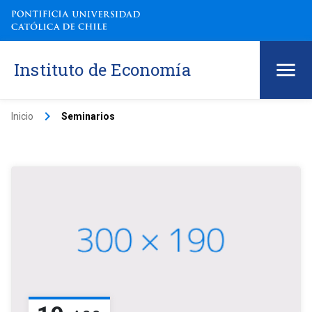
Instituto de Economía
keyboard_arrow_right
Inicio
Seminarios