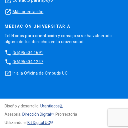
launch
Contacto para apoyo
launch
Más orientación
MEDIACIÓN UNIVERSITARIA
Teléfonos para orientación y consejo si se ha vulnerado
alguno de tus derechos en la universidad.
phone
(56)95504 1691
phone
(56)95504 1247
launch
Ir a la Oficina de Ombuds UC
Diseño y desarrollo:
Urantiacos
Asesoría:
Dirección Digital
, Prorrectoría
Utilizando el
Kit Digital UC