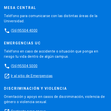
MESA CENTRAL
Teléfono para comunicarse con las distintas áreas de la
Universidad.
phone
(56)95504 4000
EMERGENCIAS UC
Teléfono en caso de accidente o situación que ponga en
riesgo tu vida dentro de algún campus.
phone
(56)95504 5000
launch
Ir al sitio de Emergencias
DISCRIMINACIÓN Y VIOLENCIA
Orientación y apoyo en casos de discriminación, violencia de
género o violencia sexual.