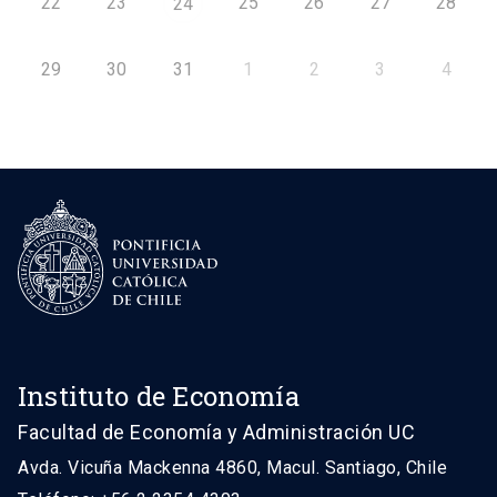
22
23
25
26
27
28
24
29
30
31
1
2
3
4
Instituto de Economía
Facultad de Economía y Administración UC
Avda. Vicuña Mackenna 4860, Macul. Santiago, Chile