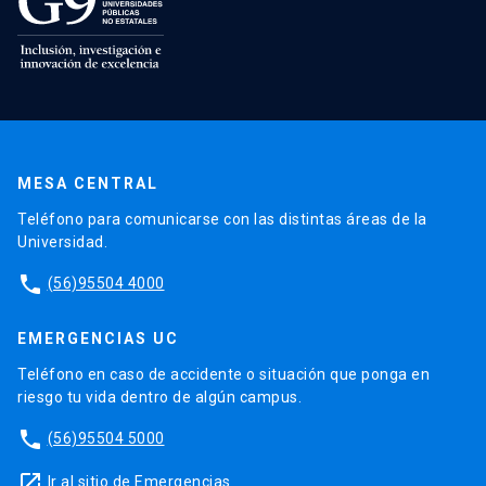
MESA CENTRAL
Teléfono para comunicarse con las distintas áreas de la
Universidad.
phone
(56)95504 4000
EMERGENCIAS UC
Teléfono en caso de accidente o situación que ponga en
riesgo tu vida dentro de algún campus.
phone
(56)95504 5000
launch
Ir al sitio de Emergencias