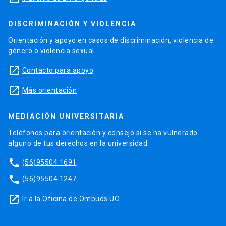
DISCRIMINACIÓN Y VIOLENCIA
Orientación y apoyo en casos de discriminación, violencia de
género o violencia sexual.
launch
Contacto para apoyo
launch
Más orientación
MEDIACIÓN UNIVERSITARIA
Teléfonos para orientación y consejo si se ha vulnerado
alguno de tus derechos en la universidad.
phone
(56)95504 1691
phone
(56)95504 1247
launch
Ir a la Oficina de Ombuds UC