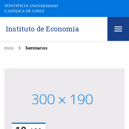
Instituto de Economía
keyboard_arrow_right
Inicio
Seminarios