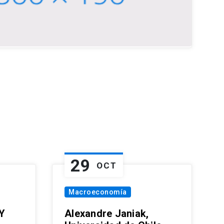
29
OCT
Macroeconomía
Y
Alexandre Janiak,