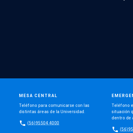
MESA CENTRAL
EMERGE
Teléfono para comunicarse con las
Teléfono e
distintas áreas de la Universidad.
situación 
dentro de
phone
(56)95504 4000
phone
(56)9