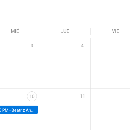
MIÉ
JUE
VIE
3
4
11
10
5 PM -
Beatriz Ahumada, PhD candidate, Universidad de Pittsburgh