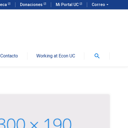
teca
Donaciones
Mi Portal UC
Correo
arrow_drop_down
search
Contacto
Working at Econ UC