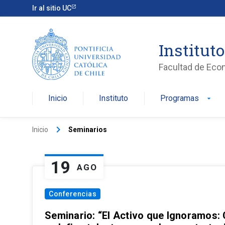
Ir al sitio UC
Institut
Facultad de Eco
Inicio
Instituto
Programas
arrow_drop_down
keyboard_arrow_right
Inicio
Seminarios
19
AGO
Conferencias
Seminario: “El Activo que Ignoramos: