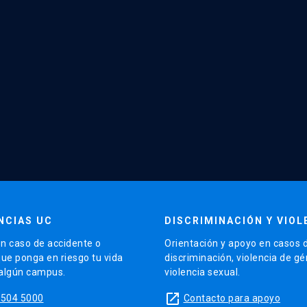
NCIAS UC
DISCRIMINACIÓN Y VIOL
n caso de accidente o
Orientación y apoyo en casos 
que ponga en riesgo tu vida
discriminación, violencia de g
 algún campus.
violencia sexual.
launch
5504 5000
Contacto para apoyo