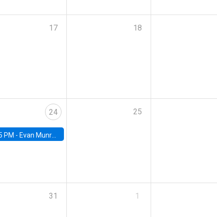
17
18
25
24
5 PM -
Evan Munro, Neyman Visiting Assistant Professor in the Department of Statistics at UC Berkeley
31
1