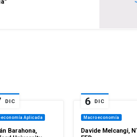
ia”
7
6
DIC
DIC
oeconomía Aplicada
Macroeconomía
án Barahona,
Davide Melcangi, N