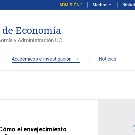
ADMISIÓN
Medios
arrow_drop_down
Biblio
o de Economía
nomía y Administración UC
Académicos e Investigación
Noticias
arrow_drop_down
 Cómo el envejecimiento