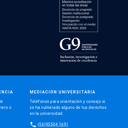
ENCIA
MEDIACIÓN UNIVERSITARIA
de
Teléfonos para orientación y consejo si
énero o
se ha vulnerado alguno de tus derechos
en la universidad.
phone
(56)95504 1691