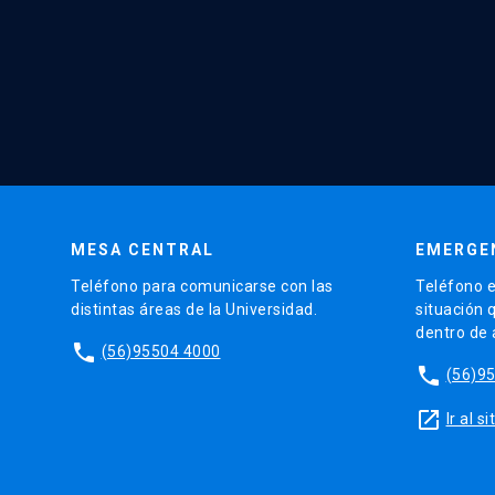
MESA CENTRAL
EMERGE
Teléfono para comunicarse con las
Teléfono e
distintas áreas de la Universidad.
situación 
dentro de
phone
(56)95504 4000
phone
(56)9
launch
Ir al 