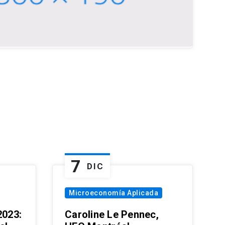
7
DIC
Microeconomía Aplicada
023:
Caroline Le Pennec,