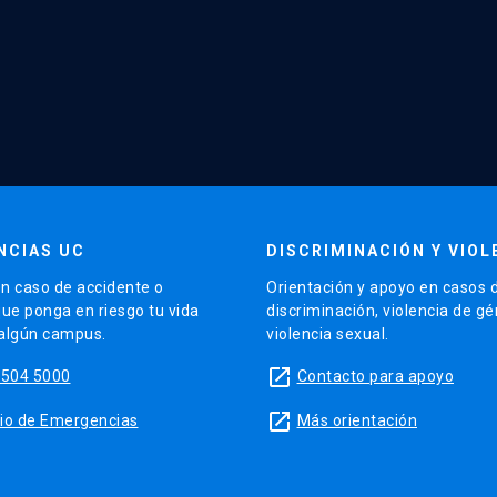
NCIAS UC
DISCRIMINACIÓN Y VIOL
n caso de accidente o
Orientación y apoyo en casos 
que ponga en riesgo tu vida
discriminación, violencia de g
 algún campus.
violencia sexual.
launch
5504 5000
Contacto para apoyo
launch
sitio de Emergencias
Más orientación