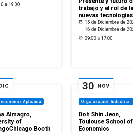
Presente y futuro d
30 a 19:30
trabajo y el rol de l
nuevas tecnología
15 de Diciembre de 20
16 de Diciembre de 20
09:00 a 17:00
30
DIC
NOV
oeconomía Aplicada
Organización Industrial
na Almagro,
Doh Shin Jeon,
rsity of
Toulouse School of
agoChicago Booth
Economics