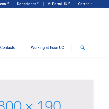
teca
Donaciones
Mi Portal UC
Correo
arrow_drop_down
search
Contacto
Working at Econ UC