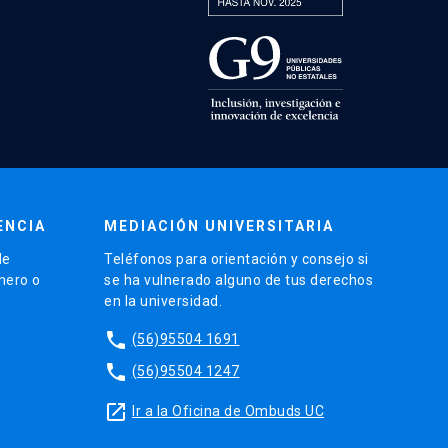
ENCIA
MEDIACIÓN UNIVERSITARIA
de
Teléfonos para orientación y consejo si
énero o
se ha vulnerado alguno de tus derechos
en la universidad.
phone
(56)95504 1691
phone
(56)95504 1247
launch
Ir a la Oficina de Ombuds UC