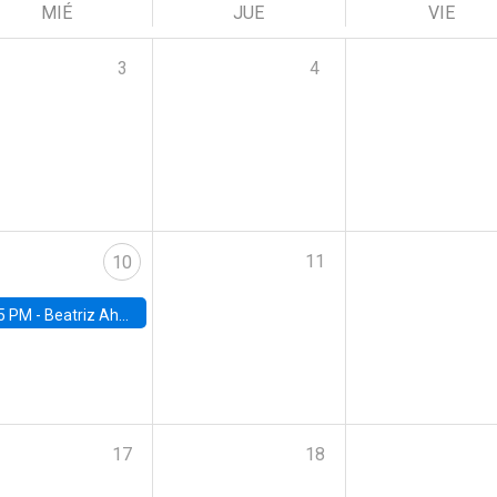
MIÉ
JUE
VIE
3
4
11
10
5 PM -
Beatriz Ahumada, PhD candidate, Universidad de Pittsburgh
17
18