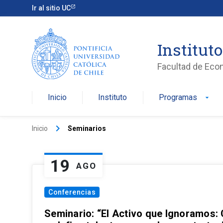
Ir al sitio UC
Institut
Facultad de Eco
Inicio
Instituto
Programas
arrow_drop_down
keyboard_arrow_right
Inicio
Seminarios
19
AGO
Conferencias
Seminario: “El Activo que Ignoramos: