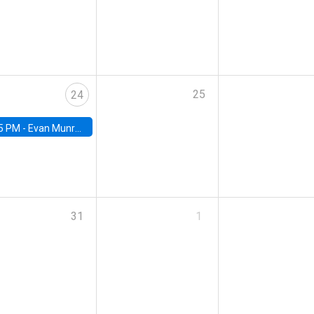
25
24
5 PM -
Evan Munro, Neyman Visiting Assistant Professor in the Department of Statistics at UC Berkeley
31
1