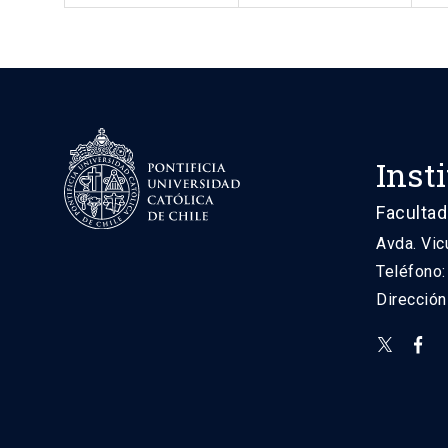
Inst
Facultad
Avda. Vic
Teléfono
Direcció