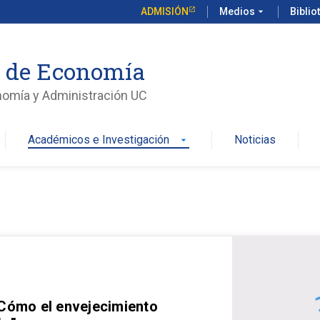
ADMISIÓN
Medios
arrow_drop_down
Biblio
o de Economía
nomía y Administración UC
Académicos e Investigación
Noticias
arrow_drop_down
 Cómo el envejecimiento