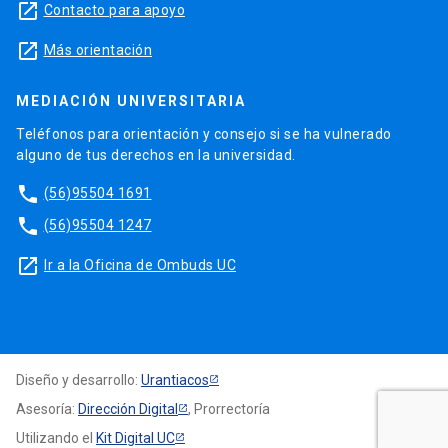
launch
Contacto para apoyo
launch
Más orientación
MEDIACIÓN UNIVERSITARIA
Teléfonos para orientación y consejo si se ha vulnerado
alguno de tus derechos en la universidad.
phone
(56)95504 1691
phone
(56)95504 1247
launch
Ir a la Oficina de Ombuds UC
Diseño y desarrollo:
Urantiacos
Asesoría:
Dirección Digital
, Prorrectoría
Utilizando el
Kit Digital UC