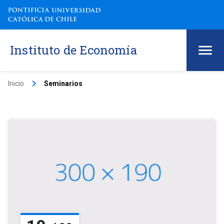
Instituto de Economía
keyboard_arrow_right
Inicio
Seminarios