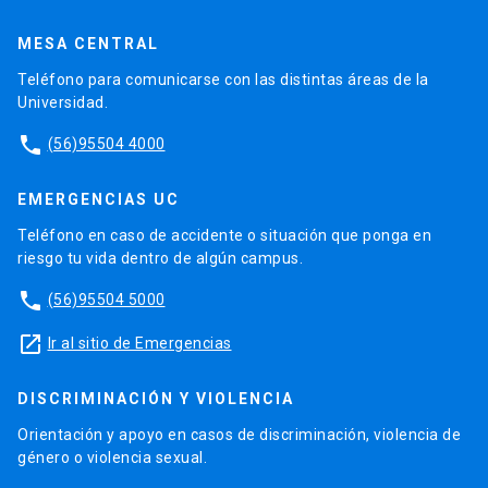
MESA CENTRAL
Teléfono para comunicarse con las distintas áreas de la
Universidad.
phone
(56)95504 4000
EMERGENCIAS UC
Teléfono en caso de accidente o situación que ponga en
riesgo tu vida dentro de algún campus.
phone
(56)95504 5000
launch
Ir al sitio de Emergencias
DISCRIMINACIÓN Y VIOLENCIA
Orientación y apoyo en casos de discriminación, violencia de
género o violencia sexual.