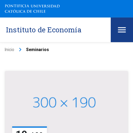
Instituto de Economía
keyboard_arrow_right
Inicio
Seminarios