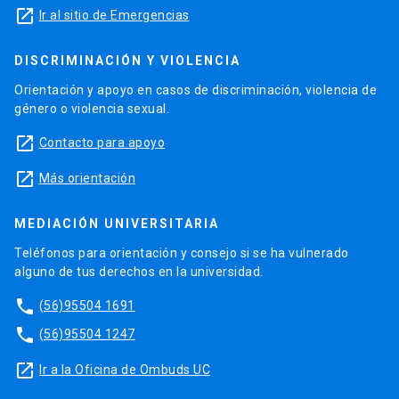
launch
Ir al sitio de Emergencias
DISCRIMINACIÓN Y VIOLENCIA
Orientación y apoyo en casos de discriminación, violencia de
género o violencia sexual.
launch
Contacto para apoyo
launch
Más orientación
MEDIACIÓN UNIVERSITARIA
Teléfonos para orientación y consejo si se ha vulnerado
alguno de tus derechos en la universidad.
phone
(56)95504 1691
phone
(56)95504 1247
launch
Ir a la Oficina de Ombuds UC