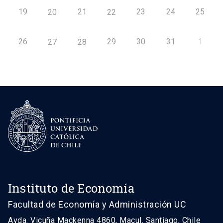
19
21
23
24
25
20
22
26
29
30
31
1
27
28
Instituto de Economía
Facultad de Economía y Administración UC
Avda. Vicuña Mackenna 4860, Macul. Santiago, Chile