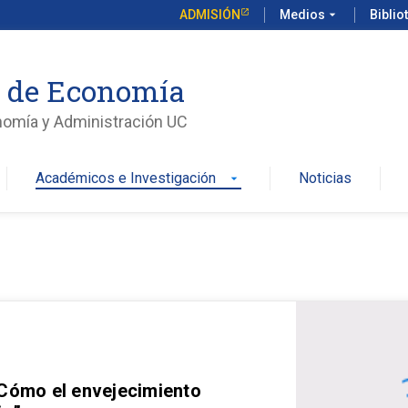
ADMISIÓN
Medios
arrow_drop_down
Biblio
o de Economía
nomía y Administración UC
Académicos e Investigación
Noticias
arrow_drop_down
 Cómo el envejecimiento