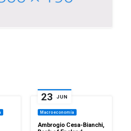
23
JUN
a
Macroeconomía
Ambrogio Cesa-Bianchi,