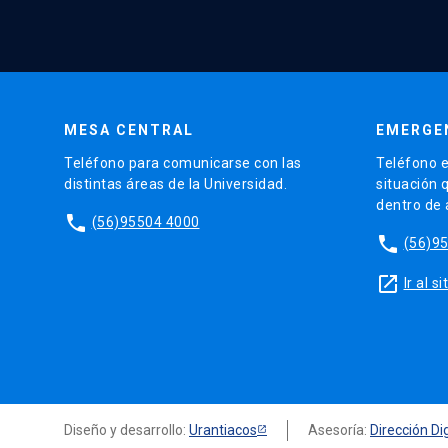
MESA CENTRAL
EMERGE
Teléfono para comunicarse con las
Teléfono e
distintas áreas de la Universidad.
situación 
dentro de
phone
(56)95504 4000
phone
(56)9
launch
Ir al 
Diseño y desarrollo:
Urantiacos
Asesoría:
Dirección Dig