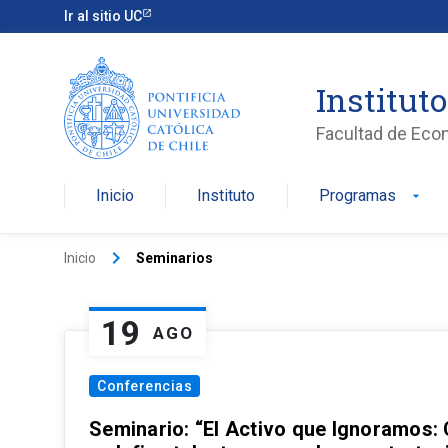
Ir al sitio UC
Institut
Facultad de Eco
Inicio
Instituto
Programas
arrow_drop_down
keyboard_arrow_right
Inicio
Seminarios
19
AGO
Conferencias
Seminario: “El Activo que Ignoramos: