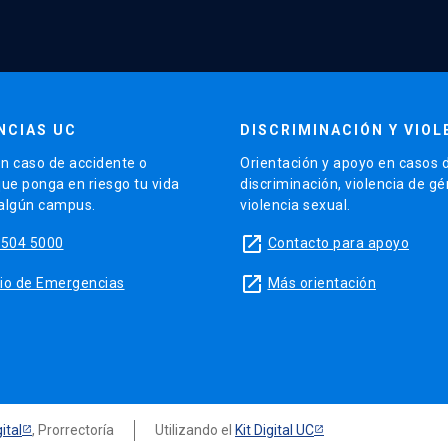
NCIAS UC
DISCRIMINACIÓN Y VIOL
n caso de accidente o
Orientación y apoyo en casos 
que ponga en riesgo tu vida
discriminación, violencia de g
 algún campus.
violencia sexual.
launch
5504 5000
Contacto para apoyo
launch
sitio de Emergencias
Más orientación
ital
, Prorrectoría
Utilizando el
Kit Digital UC