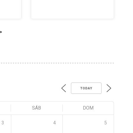
>
TODAY
SÁB
DOM
3
4
5