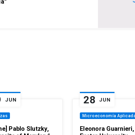
ia”
9
28
JUN
JUN
nzas
Microeconomía Aplicad
ne] Pablo Slutzky,
Eleonora Guarnieri,