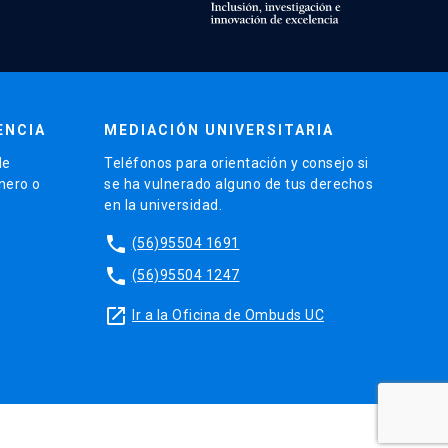
ENCIA
MEDIACIÓN UNIVERSITARIA
de
Teléfonos para orientación y consejo si
énero o
se ha vulnerado alguno de tus derechos
en la universidad.
phone
(56)95504 1691
phone
(56)95504 1247
launch
Ir a la Oficina de Ombuds UC