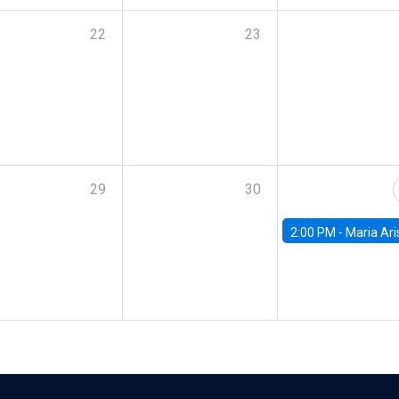
22
23
29
30
2:00 PM -
Maria Aristizabal-Ramirez, FED