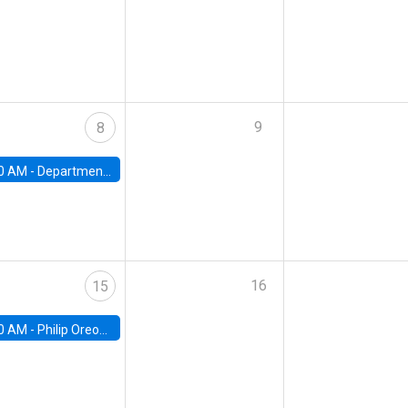
9
8
0 AM -
Department Seminar: James Robinson
16
15
0 AM -
Philip Oreopolous, University of Toronto