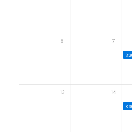
6
7
3:3
13
14
3:3