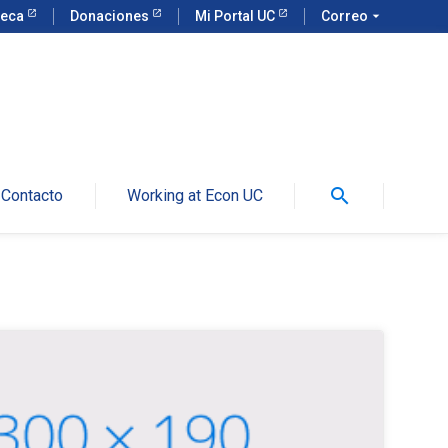
teca
Donaciones
Mi Portal UC
Correo
arrow_drop_down
search
Contacto
Working at Econ UC