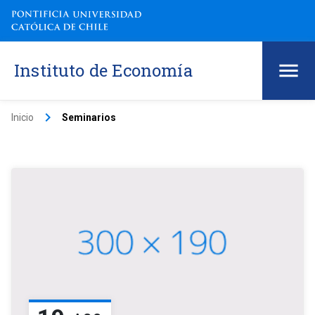
Instituto de Economía
keyboard_arrow_right
Inicio
Seminarios