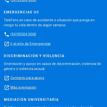
phone
EMERGENCIAS UC
Teléfono en caso de accidente o situación que ponga en
riesgo tu vida dentro de algún campus.
phone
(56)95504 5000
launch
Ir al sitio de Emergencias
DISCRIMINACIÓN Y VIOLENCIA
Orientación y apoyo en casos de discriminación, violencia de
género o violencia sexual.
launch
Contacto para apoyo
launch
Más orientación
MEDIACIÓN UNIVERSITARIA