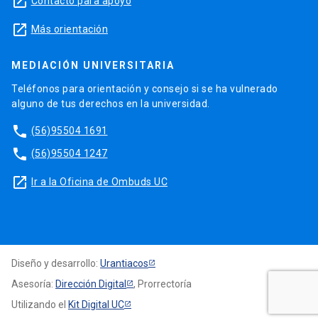
launch
Contacto para apoyo
launch
Más orientación
MEDIACIÓN UNIVERSITARIA
Teléfonos para orientación y consejo si se ha vulnerado
alguno de tus derechos en la universidad.
phone
(56)95504 1691
phone
(56)95504 1247
launch
Ir a la Oficina de Ombuds UC
Diseño y desarrollo:
Urantiacos
Asesoría:
Dirección Digital
, Prorrectoría
Utilizando el
Kit Digital UC