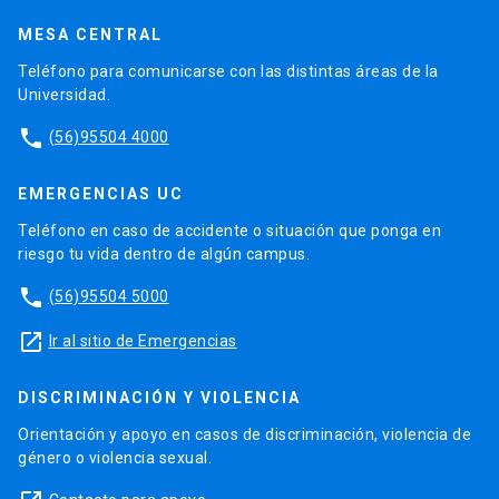
MESA CENTRAL
Teléfono para comunicarse con las distintas áreas de la
Universidad.
phone
(56)95504 4000
EMERGENCIAS UC
Teléfono en caso de accidente o situación que ponga en
riesgo tu vida dentro de algún campus.
phone
(56)95504 5000
launch
Ir al sitio de Emergencias
DISCRIMINACIÓN Y VIOLENCIA
Orientación y apoyo en casos de discriminación, violencia de
género o violencia sexual.