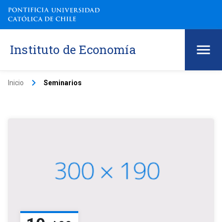
Instituto de Economía
keyboard_arrow_right
Inicio
Seminarios