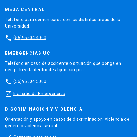
MESA CENTRAL
Teléfono para comunicarse con las distintas áreas de la
Universidad.
phone
(56)95504 4000
EMERGENCIAS UC
Teléfono en caso de accidente o situación que ponga en
riesgo tu vida dentro de algún campus.
phone
(56)95504 5000
launch
Ir al sitio de Emergencias
DISCRIMINACIÓN Y VIOLENCIA
Orientación y apoyo en casos de discriminación, violencia de
género o violencia sexual.