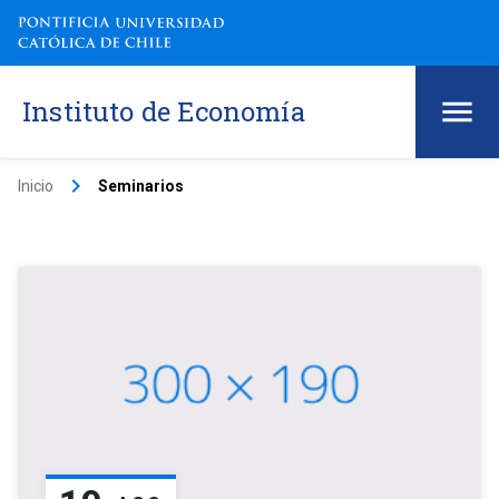
Instituto de Economía
keyboard_arrow_right
Inicio
Seminarios