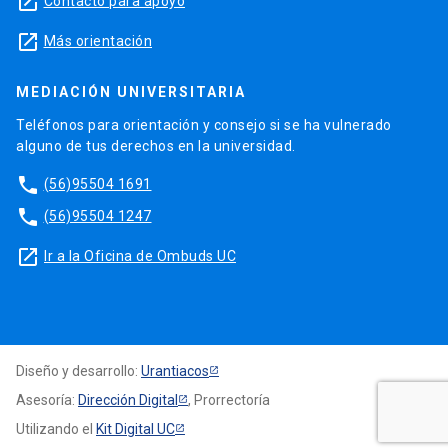
launch
Contacto para apoyo
launch
Más orientación
MEDIACIÓN UNIVERSITARIA
Teléfonos para orientación y consejo si se ha vulnerado
alguno de tus derechos en la universidad.
phone
(56)95504 1691
phone
(56)95504 1247
launch
Ir a la Oficina de Ombuds UC
Diseño y desarrollo:
Urantiacos
Asesoría:
Dirección Digital
, Prorrectoría
Utilizando el
Kit Digital UC