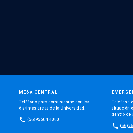
MESA CENTRAL
EMERGE
Teléfono para comunicarse con las
Teléfono e
distintas áreas de la Universidad.
situación 
dentro de
phone
(56)95504 4000
phone
(56)9