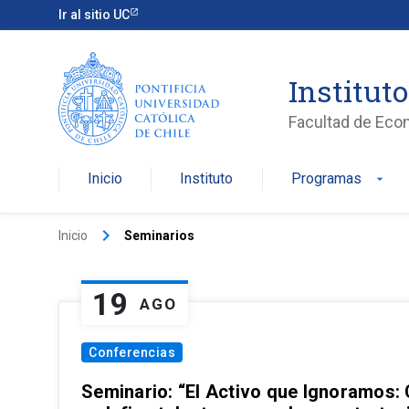
Ir al sitio UC
Institut
Facultad de Eco
Inicio
Instituto
Programas
arrow_drop_down
keyboard_arrow_right
Inicio
Seminarios
19
AGO
Conferencias
Seminario: “El Activo que Ignoramos: