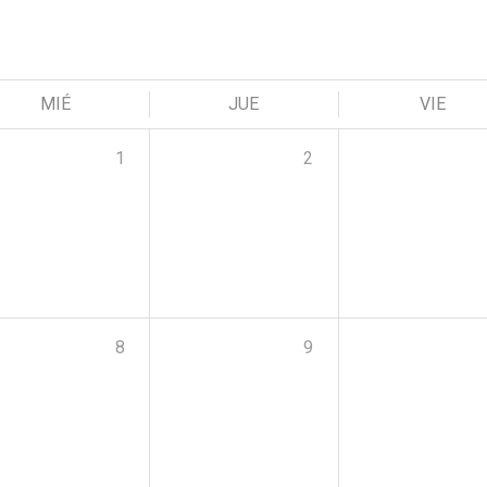
MIÉ
JUE
VIE
1
2
8
9