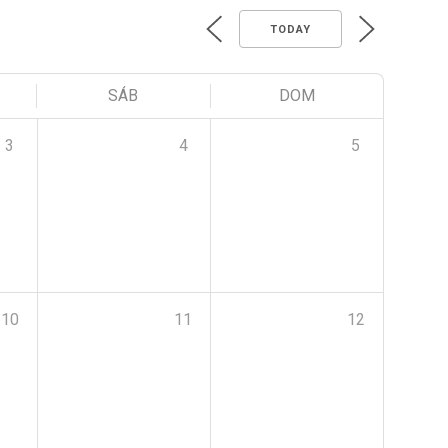
TODAY
SÁB
DOM
3
4
5
10
11
12