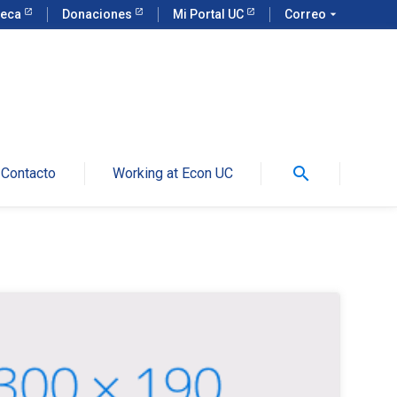
teca
Donaciones
Mi Portal UC
Correo
arrow_drop_down
search
Contacto
Working at Econ UC