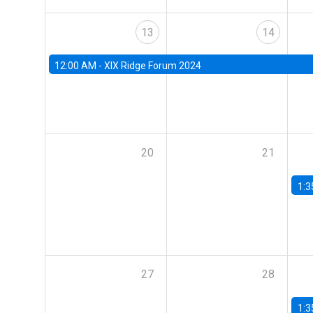
13
14
12:00 AM -
XIX Ridge Forum 2024
20
21
1:3
27
28
1:3