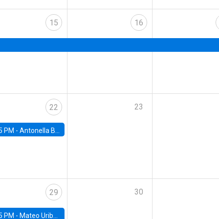
15
16
23
22
5 PM -
Antonella Bancalari, Institute for Fiscal Studies (IFS) and Research Associate at University College London (UCL)
30
29
5 PM -
Mateo Uribe-Castro, Universidad de los Andes (Colombia)