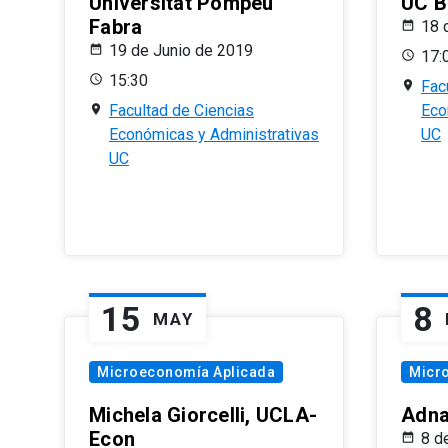
Universitat Pompeu
UC B
Fabra
18 
19 de Junio de 2019
17:
15:30
Fac
Facultad de Ciencias
Eco
Económicas y Administrativas
UC
UC
15
8
MAY
Microeconomía Aplicada
Micr
Michela Giorcelli, UCLA-
Adna
Econ
8 d