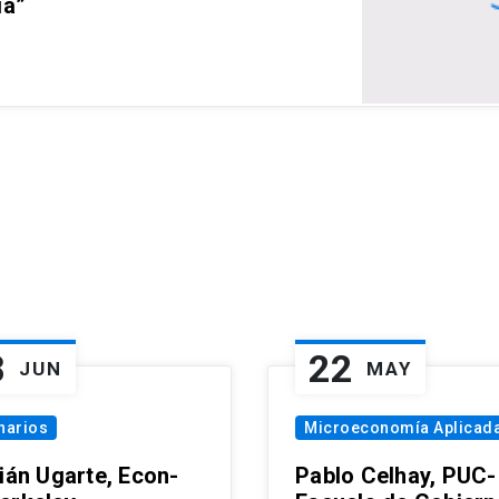
ia”
8
22
JUN
MAY
narios
Microeconomía Aplicad
tián Ugarte, Econ-
Pablo Celhay, PUC-