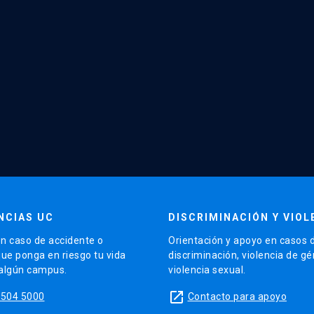
NCIAS UC
DISCRIMINACIÓN Y VIOL
n caso de accidente o
Orientación y apoyo en casos 
que ponga en riesgo tu vida
discriminación, violencia de g
 algún campus.
violencia sexual.
launch
5504 5000
Contacto para apoyo