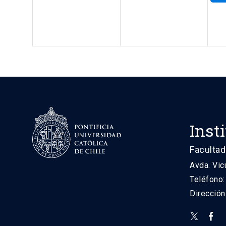
Inst
Facultad
Avda. Vic
Teléfono
Direcció