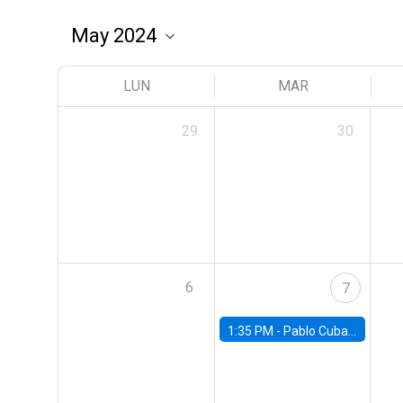
LUN
MAR
29
30
6
7
1:35 PM -
Pablo Cuba, FED Board