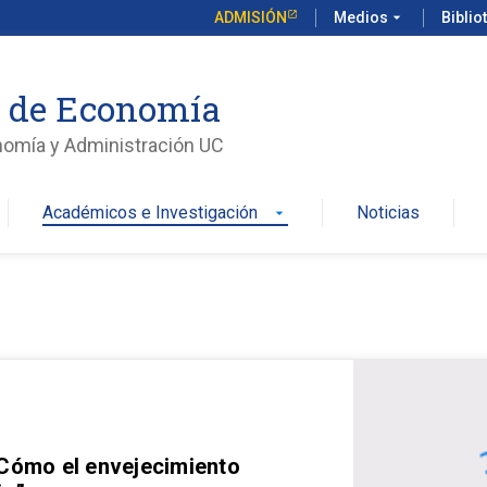
ADMISIÓN
Medios
arrow_drop_down
Biblio
o de Economía
nomía y Administración UC
Académicos e Investigación
Noticias
arrow_drop_down
 Cómo el envejecimiento