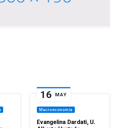
16
MAY
a
Macroeconomía
Evangelina Dardati, U.