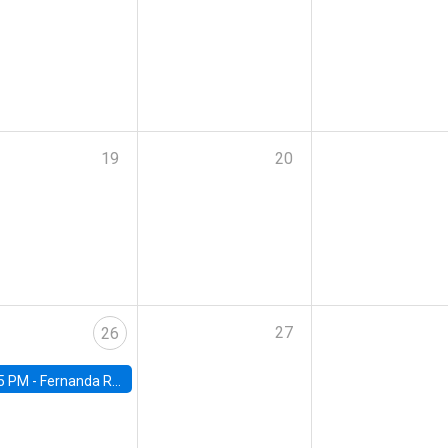
19
20
27
26
5 PM -
Fernanda Rojas Ampuero, University of Wisconsin-Madison