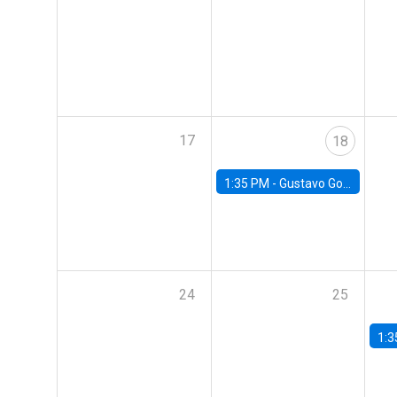
17
18
1:35 PM -
Gustavo González, Banco Central de Chile
24
25
1:3