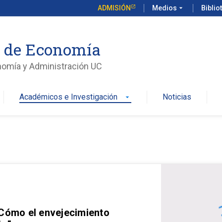
ADMISIÓN
Medios
arrow_drop_down
Biblio
o de Economía
nomía y Administración UC
Académicos e Investigación
Noticias
arrow_drop_down
 Cómo el envejecimiento