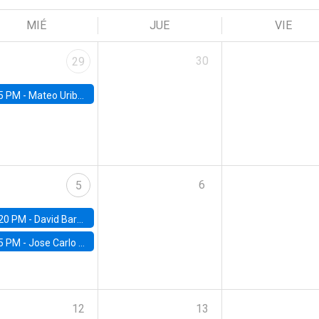
MIÉ
JUE
VIE
30
29
5 PM -
Mateo Uribe-Castro, Universidad de los Andes (Colombia)
6
5
20 PM -
David Bardey, Universidad de los Andes - CEDE
5 PM -
Jose Carlo Bermudez, UC (ME) & World Bank
12
13