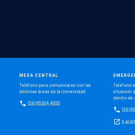
MESA CENTRAL
EMERGE
Teléfono para comunicarse con las
Teléfono e
distintas áreas de la Universidad.
situación 
dentro de
phone
(56)95504 4000
phone
(56)9
launch
Ir al 