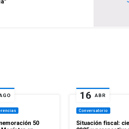
ia”
16
AGO
ABR
erencias
Conversatorio
emoración 50
Situación fiscal: ci