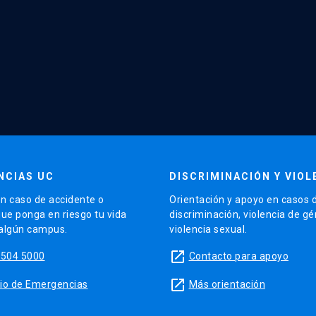
NCIAS UC
DISCRIMINACIÓN Y VIOL
n caso de accidente o
Orientación y apoyo en casos 
que ponga en riesgo tu vida
discriminación, violencia de g
 algún campus.
violencia sexual.
launch
5504 5000
Contacto para apoyo
launch
sitio de Emergencias
Más orientación