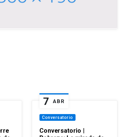
7
ABR
Conversatorio
erre
Conversatorio |