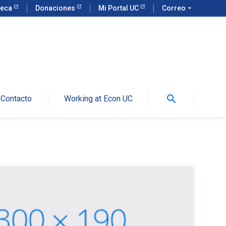
teca
Donaciones
Mi Portal UC
Correo
arrow_drop_down
search
Contacto
Working at Econ UC