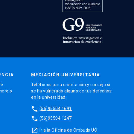
ENCIA
MEDIACIÓN UNIVERSITARIA
de
Teléfonos para orientación y consejo si
énero o
se ha vulnerado alguno de tus derechos
en la universidad.
phone
(56)95504 1691
phone
(56)95504 1247
launch
Ir a la Oficina de Ombuds UC