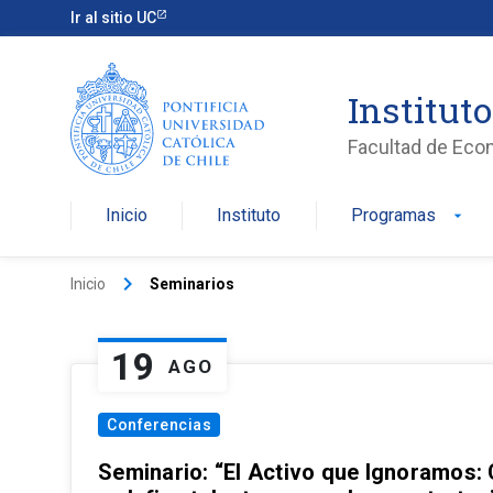
Ir al sitio UC
Institut
Facultad de Eco
Inicio
Instituto
Programas
arrow_drop_down
keyboard_arrow_right
Inicio
Seminarios
19
AGO
Conferencias
Seminario: “El Activo que Ignoramos: