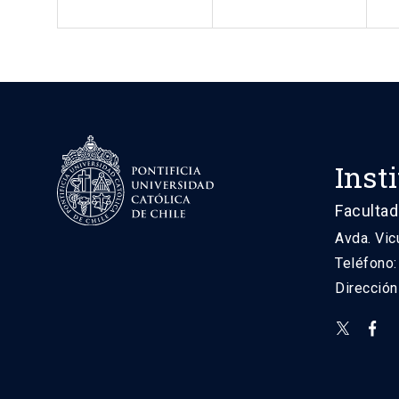
Inst
Facultad
Avda. Vic
Teléfono
Direcció