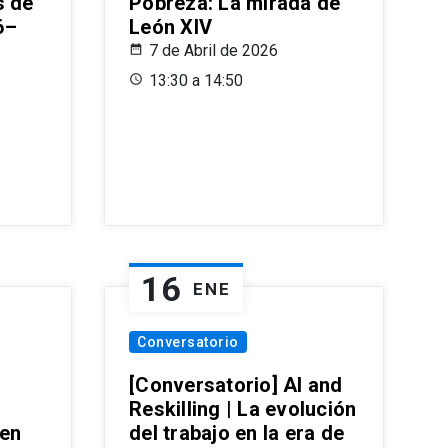
s de
Pobreza: La mirada de
6–
León XIV
7 de Abril de 2026
13:30 a 14:50
16
ENE
Conversatorio
[Conversatorio] AI and
Reskilling | La evolución
 en
del trabajo en la era de