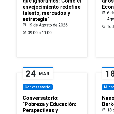
que Ignoramos: Cómo el
años
envejecimiento redefine
Econ
talento, mercados y
6 d
estrategia”
Ago
19 de Agosto de 2026
Todo
09:00 a 11:00
24
1
MAR
Conversatorio
Micr
Conversatorio:
Nano
“Pobreza y Educación:
Berk
Perspectivas y
18 