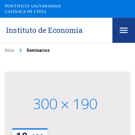
Instituto de Economía
keyboard_arrow_right
Inicio
Seminarios