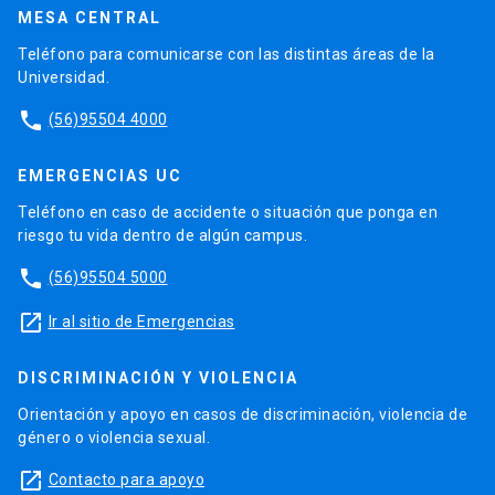
MESA CENTRAL
Teléfono para comunicarse con las distintas áreas de la
Universidad.
phone
(56)95504 4000
EMERGENCIAS UC
Teléfono en caso de accidente o situación que ponga en
riesgo tu vida dentro de algún campus.
phone
(56)95504 5000
launch
Ir al sitio de Emergencias
DISCRIMINACIÓN Y VIOLENCIA
Orientación y apoyo en casos de discriminación, violencia de
género o violencia sexual.
launch
Contacto para apoyo