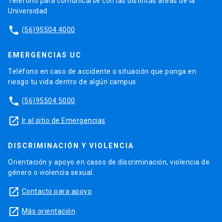
Teléfono para comunicarse con las distintas áreas de la
Universidad.
phone
(56)95504 4000
EMERGENCIAS UC
Teléfono en caso de accidente o situación que ponga en
riesgo tu vida dentro de algún campus.
phone
(56)95504 5000
launch
Ir al sitio de Emergencias
DISCRIMINACIÓN Y VIOLENCIA
Orientación y apoyo en casos de discriminación, violencia de
género o violencia sexual.
launch
Contacto para apoyo
launch
Más orientación