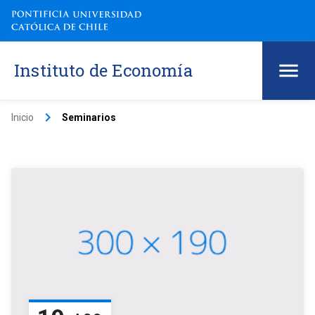
Instituto de Economía
keyboard_arrow_right
Inicio
Seminarios