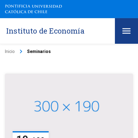
Instituto de Economía
keyboard_arrow_right
Inicio
Seminarios