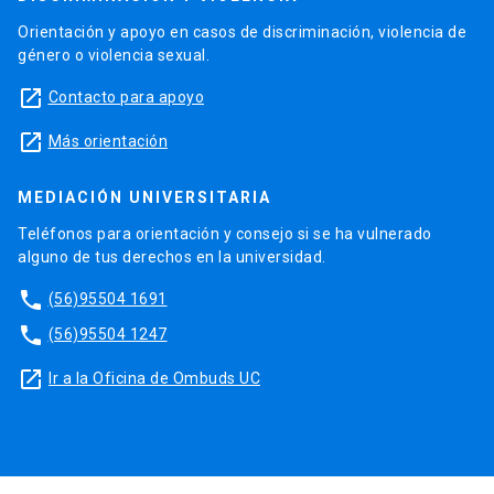
Orientación y apoyo en casos de discriminación, violencia de
género o violencia sexual.
launch
Contacto para apoyo
launch
Más orientación
MEDIACIÓN UNIVERSITARIA
Teléfonos para orientación y consejo si se ha vulnerado
alguno de tus derechos en la universidad.
phone
(56)95504 1691
phone
(56)95504 1247
launch
Ir a la Oficina de Ombuds UC