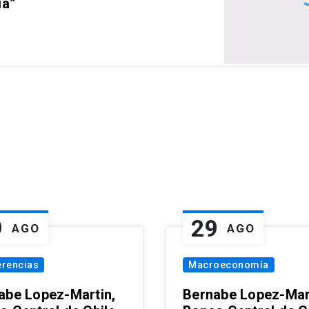
ia”
9
29
AGO
AGO
erencias
Macroeconomía
abe Lopez-Martin,
Bernabe Lopez-Mar