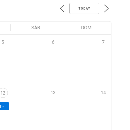
TODAY
SÁB
DOM
5
6
7
13
14
12
 UDP