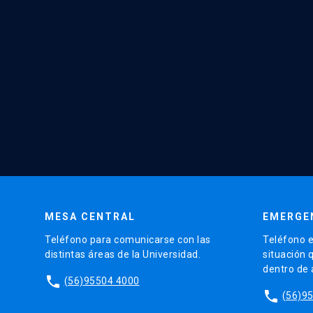
MESA CENTRAL
EMERGE
Teléfono para comunicarse con las
Teléfono e
distintas áreas de la Universidad.
situación 
dentro de
phone
(56)95504 4000
phone
(56)9