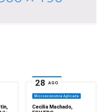
28
AGO
Microeconomía Aplicada
tin,
Cecilia Machado,