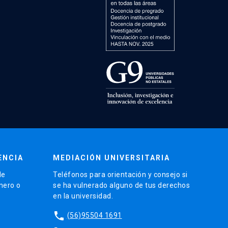
ENCIA
MEDIACIÓN UNIVERSITARIA
de
Teléfonos para orientación y consejo si
énero o
se ha vulnerado alguno de tus derechos
en la universidad.
phone
(56)95504 1691