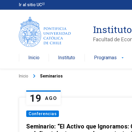
Ir al sitio UC
Institut
Facultad de Eco
Inicio
Instituto
Programas
arrow_drop_down
keyboard_arrow_right
Inicio
Seminarios
19
AGO
Conferencias
Seminario: “El Activo que Ignoramos: