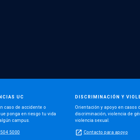
NCIAS UC
DISCRIMINACIÓN Y VIOL
n caso de accidente o
Orientación y apoyo en casos 
que ponga en riesgo tu vida
discriminación, violencia de g
 algún campus.
violencia sexual.
launch
5504 5000
Contacto para apoyo