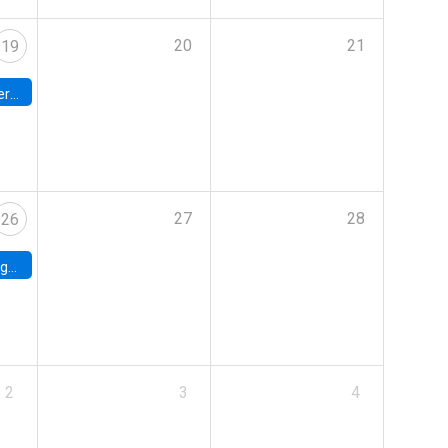
20
21
19
umbia
27
28
26
uke
2
3
4