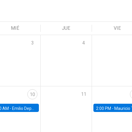
MIÉ
JUE
VIE
3
4
11
10
0 AM -
Emilio Depetris-Chauvín, Universidad Católica
2:00 PM -
Mauricio Tejada,