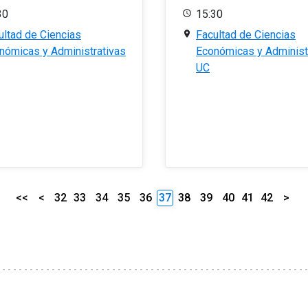
30
15:30
ultad de Ciencias
Facultad de Ciencias
nómicas y Administrativas
Económicas y Administ
UC
<<
<
32
33
34
35
36
37
38
39
40
41
42
>