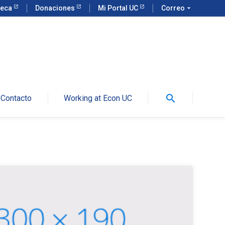
teca
Donaciones
Mi Portal UC
Correo
arrow_drop_down
search
Contacto
Working at Econ UC