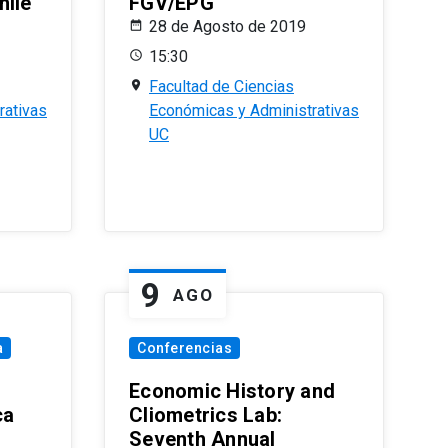
hile
FGV/EPG
28 de Agosto de 2019
15:30
Facultad de Ciencias
rativas
Económicas y Administrativas
UC
9
AGO
a
Conferencias
Economic History and
ca
Cliometrics Lab:
Seventh Annual