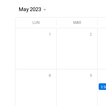
LUN
MAR
1
2
8
9
3:3