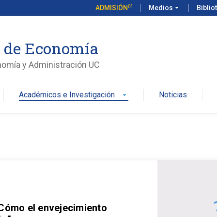
ADMISIÓN
Medios
arrow_drop_down
Biblio
o de Economía
nomía y Administración UC
Académicos e Investigación
Noticias
arrow_drop_down
 Cómo el envejecimiento