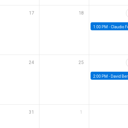
17
18
1:00 PM -
Claudio Ferraz, British Col
24
25
2:00 PM -
David Berger, D
31
1