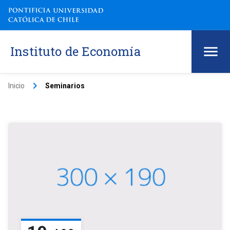
Instituto de Economía
keyboard_arrow_right
Inicio
Seminarios