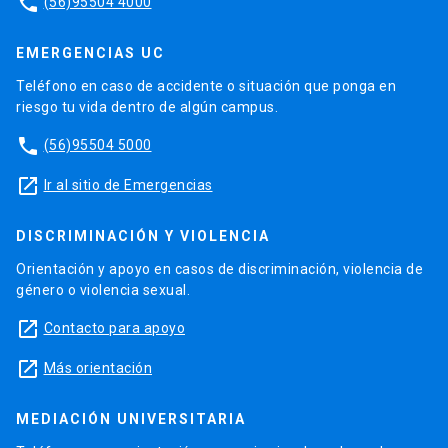
phone
(56)95504 4000
EMERGENCIAS UC
Teléfono en caso de accidente o situación que ponga en
riesgo tu vida dentro de algún campus.
phone
(56)95504 5000
launch
Ir al sitio de Emergencias
DISCRIMINACIÓN Y VIOLENCIA
Orientación y apoyo en casos de discriminación, violencia de
género o violencia sexual.
launch
Contacto para apoyo
launch
Más orientación
MEDIACIÓN UNIVERSITARIA