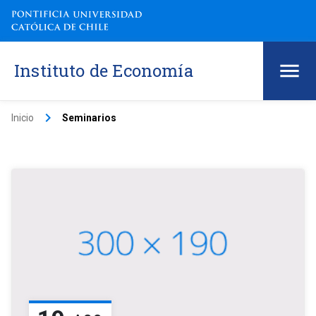
Instituto de Economía
keyboard_arrow_right
Inicio
Seminarios