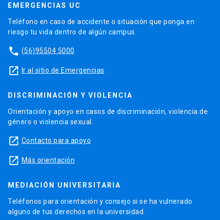
EMERGENCIAS UC
Teléfono en caso de accidente o situación que ponga en
riesgo tu vida dentro de algún campus.
phone
(56)95504 5000
launch
Ir al sitio de Emergencias
DISCRIMINACIÓN Y VIOLENCIA
Orientación y apoyo en casos de discriminación, violencia de
género o violencia sexual.
launch
Contacto para apoyo
launch
Más orientación
MEDIACIÓN UNIVERSITARIA
Teléfonos para orientación y consejo si se ha vulnerado
alguno de tus derechos en la universidad.