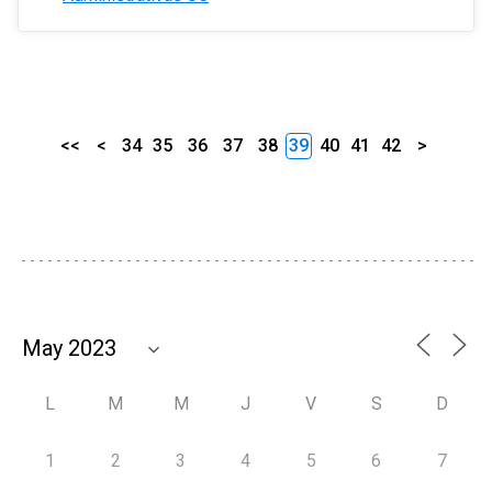
<<
<
34
35
36
37
38
39
40
41
42
>
L
M
M
J
V
S
D
1
2
3
4
5
6
7