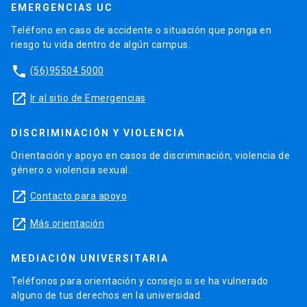
EMERGENCIAS UC
Teléfono en caso de accidente o situación que ponga en
riesgo tu vida dentro de algún campus.
phone
(56)95504 5000
launch
Ir al sitio de Emergencias
DISCRIMINACIÓN Y VIOLENCIA
Orientación y apoyo en casos de discriminación, violencia de
género o violencia sexual.
launch
Contacto para apoyo
launch
Más orientación
MEDIACIÓN UNIVERSITARIA
Teléfonos para orientación y consejo si se ha vulnerado
alguno de tus derechos en la universidad.