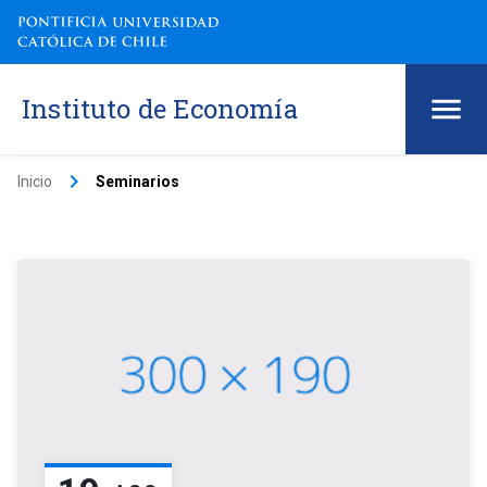
Instituto de Economía
keyboard_arrow_right
Inicio
Seminarios