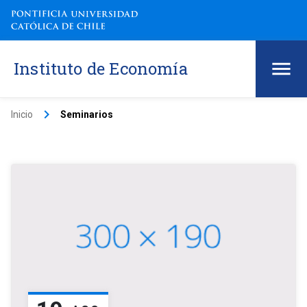
Instituto de Economía
keyboard_arrow_right
Inicio
Seminarios