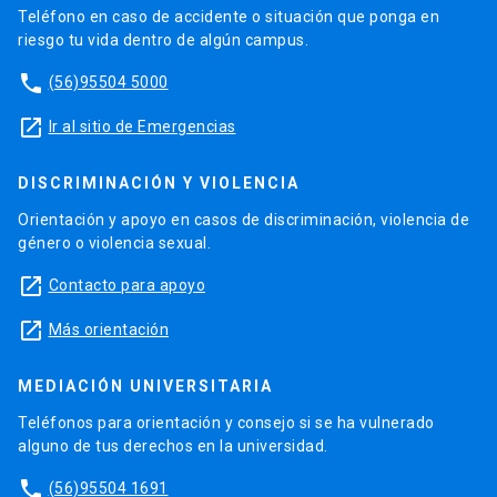
Teléfono en caso de accidente o situación que ponga en
riesgo tu vida dentro de algún campus.
phone
(56)95504 5000
launch
Ir al sitio de Emergencias
DISCRIMINACIÓN Y VIOLENCIA
Orientación y apoyo en casos de discriminación, violencia de
género o violencia sexual.
launch
Contacto para apoyo
launch
Más orientación
MEDIACIÓN UNIVERSITARIA
Teléfonos para orientación y consejo si se ha vulnerado
alguno de tus derechos en la universidad.
phone
(56)95504 1691