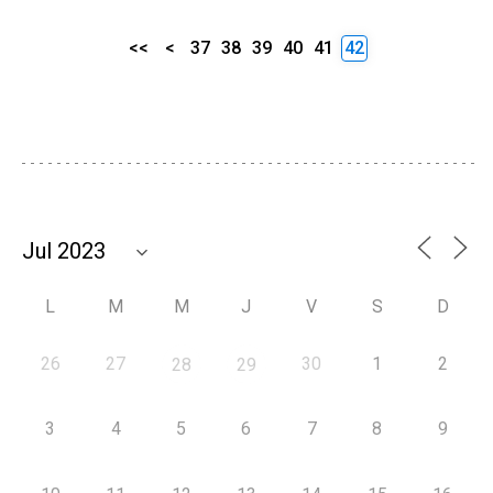
<<
<
37
38
39
40
41
42
L
M
M
J
V
S
D
26
27
30
1
2
28
29
3
4
5
6
7
8
9