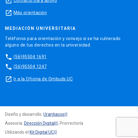
launch
Contacto para apoyo
launch
Más orientación
MEDIACIÓN UNIVERSITARIA
Teléfonos para orientación y consejo si se ha vulnerado
alguno de tus derechos en la universidad.
phone
(56)95504 1691
phone
(56)95504 1247
launch
Ir a la Oficina de Ombuds UC
Diseño y desarrollo:
Urantiacos
Asesoría:
Dirección Digital
, Prorrectoría
Utilizando el
Kit Digital UC