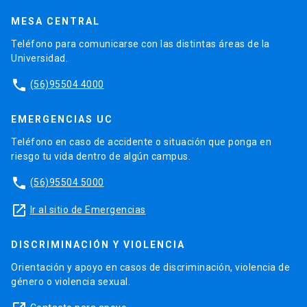
MESA CENTRAL
Teléfono para comunicarse con las distintas áreas de la
Universidad.
phone
(56)95504 4000
EMERGENCIAS UC
Teléfono en caso de accidente o situación que ponga en
riesgo tu vida dentro de algún campus.
phone
(56)95504 5000
launch
Ir al sitio de Emergencias
DISCRIMINACIÓN Y VIOLENCIA
Orientación y apoyo en casos de discriminación, violencia de
género o violencia sexual.