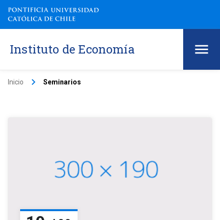
Instituto de Economía
keyboard_arrow_right
Inicio
Seminarios