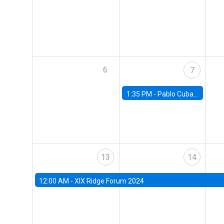
6
7
1:35 PM -
Pablo Cuba, FED Board
13
14
12:00 AM -
XIX Ridge Forum 2024