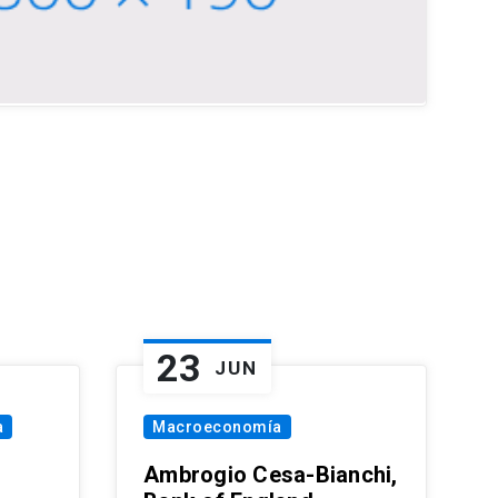
23
JUN
a
Macroeconomía
Ambrogio Cesa-Bianchi,