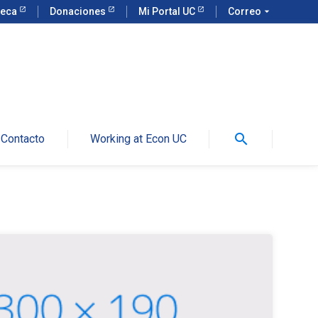
teca
Donaciones
Mi Portal UC
Correo
arrow_drop_down
search
Contacto
Working at Econ UC