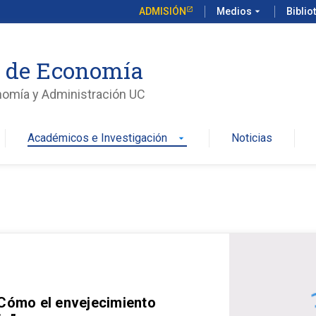
ADMISIÓN
Medios
arrow_drop_down
Biblio
o de Economía
nomía y Administración UC
Académicos e Investigación
Noticias
arrow_drop_down
 Cómo el envejecimiento