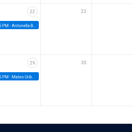
23
22
5 PM -
Antonella Bancalari, Institute for Fiscal Studies (IFS) and Research Associate at University College London (UCL)
30
29
5 PM -
Mateo Uribe-Castro, Universidad de los Andes (Colombia)