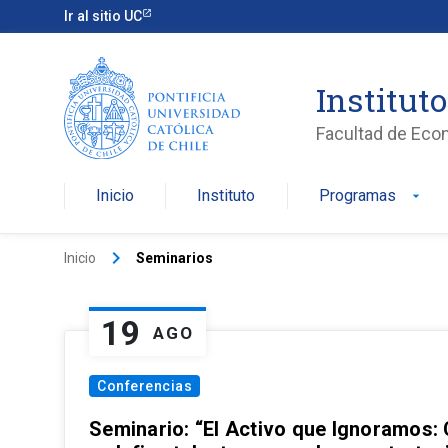
Ir al sitio UC
Institut
Facultad de Eco
Inicio
Instituto
Programas
arrow_drop_down
keyboard_arrow_right
Inicio
Seminarios
19
AGO
Conferencias
Seminario: “El Activo que Ignoramos: