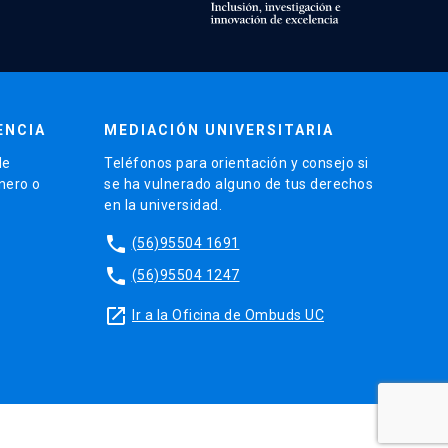
ENCIA
MEDIACIÓN UNIVERSITARIA
de
Teléfonos para orientación y consejo si
énero o
se ha vulnerado alguno de tus derechos
en la universidad.
phone
(56)95504 1691
phone
(56)95504 1247
launch
Ir a la Oficina de Ombuds UC