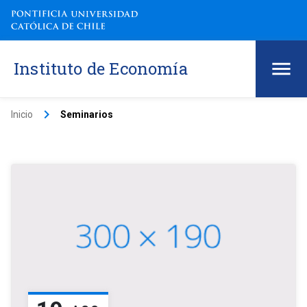
Instituto de Economía
keyboard_arrow_right
Inicio
Seminarios