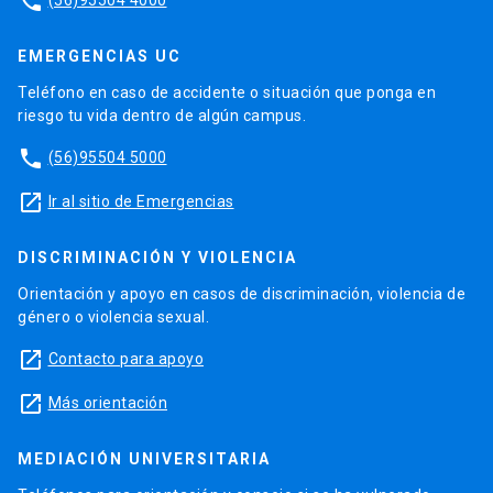
phone
EMERGENCIAS UC
Teléfono en caso de accidente o situación que ponga en
riesgo tu vida dentro de algún campus.
phone
(56)95504 5000
launch
Ir al sitio de Emergencias
DISCRIMINACIÓN Y VIOLENCIA
Orientación y apoyo en casos de discriminación, violencia de
género o violencia sexual.
launch
Contacto para apoyo
launch
Más orientación
MEDIACIÓN UNIVERSITARIA