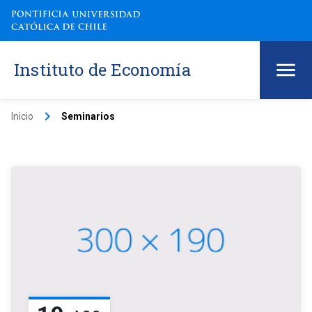
Instituto de Economía
keyboard_arrow_right
Inicio
Seminarios