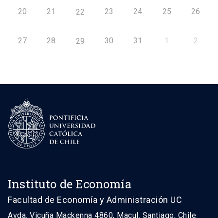
20
21
23
24
25
26
22
27
28
30
31
1
2
29
Instituto de Economía
Facultad de Economía y Administración UC
Avda. Vicuña Mackenna 4860, Macul. Santiago, Chile