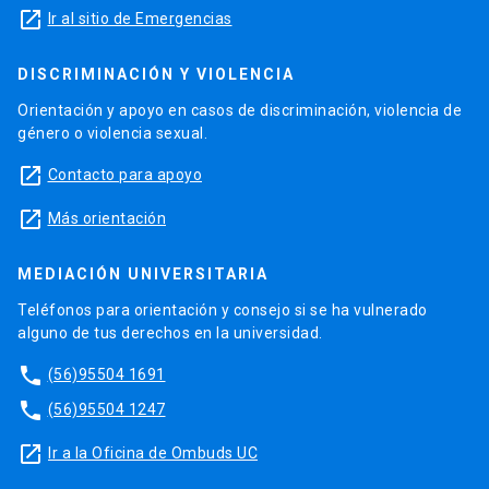
launch
Ir al sitio de Emergencias
DISCRIMINACIÓN Y VIOLENCIA
Orientación y apoyo en casos de discriminación, violencia de
género o violencia sexual.
launch
Contacto para apoyo
launch
Más orientación
MEDIACIÓN UNIVERSITARIA
Teléfonos para orientación y consejo si se ha vulnerado
alguno de tus derechos en la universidad.
phone
(56)95504 1691
phone
(56)95504 1247
launch
Ir a la Oficina de Ombuds UC