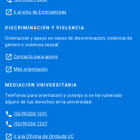
launch
Ir al sitio de Emergencias
DISCRIMINACIÓN Y VIOLENCIA
Orientación y apoyo en casos de discriminación, violencia de
género o violencia sexual.
launch
Contacto para apoyo
launch
Más orientación
MEDIACIÓN UNIVERSITARIA
Teléfonos para orientación y consejo si se ha vulnerado
alguno de tus derechos en la universidad.
phone
(56)95504 1691
phone
(56)95504 1247
launch
Ir a la Oficina de Ombuds UC