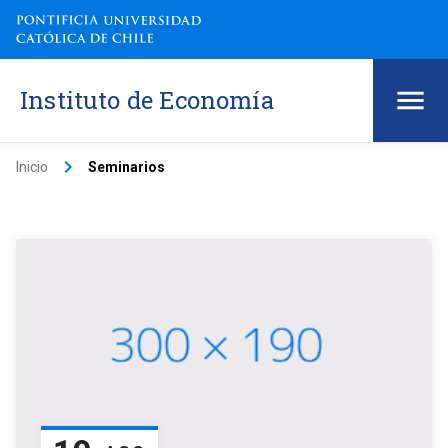
Instituto de Economía
keyboard_arrow_right
Inicio
Seminarios