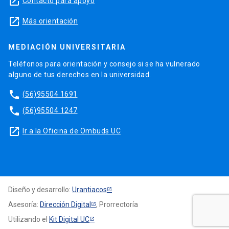
launch
Contacto para apoyo
launch
Más orientación
MEDIACIÓN UNIVERSITARIA
Teléfonos para orientación y consejo si se ha vulnerado
alguno de tus derechos en la universidad.
phone
(56)95504 1691
phone
(56)95504 1247
launch
Ir a la Oficina de Ombuds UC
Diseño y desarrollo:
Urantiacos
Asesoría:
Dirección Digital
, Prorrectoría
Utilizando el
Kit Digital UC