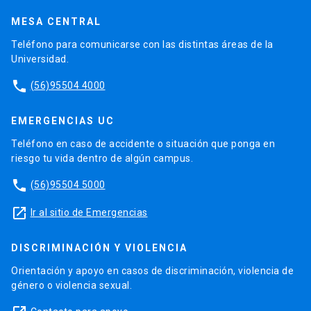
MESA CENTRAL
Teléfono para comunicarse con las distintas áreas de la
Universidad.
phone
(56)95504 4000
EMERGENCIAS UC
Teléfono en caso de accidente o situación que ponga en
riesgo tu vida dentro de algún campus.
phone
(56)95504 5000
launch
Ir al sitio de Emergencias
DISCRIMINACIÓN Y VIOLENCIA
Orientación y apoyo en casos de discriminación, violencia de
género o violencia sexual.