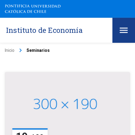
Instituto de Economía
keyboard_arrow_right
Inicio
Seminarios