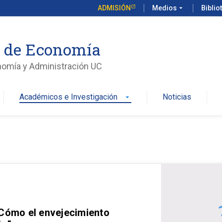
ADMISIÓN
Medios
arrow_drop_down
Biblio
o de Economía
nomía y Administración UC
Académicos e Investigación
Noticias
arrow_drop_down
 Cómo el envejecimiento