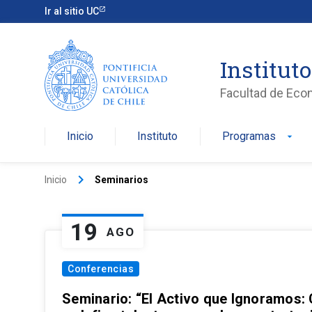
Ir al sitio UC
Institut
Facultad de Eco
Inicio
Instituto
Programas
arrow_drop_down
keyboard_arrow_right
Inicio
Seminarios
19
AGO
Conferencias
Seminario: “El Activo que Ignoramos: