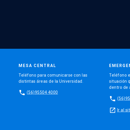
MESA CENTRAL
EMERGE
Teléfono para comunicarse con las
Teléfono e
distintas áreas de la Universidad.
situación 
dentro de
phone
(56)95504 4000
phone
(56)9
launch
Ir al 