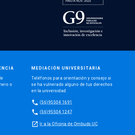
ENCIA
MEDIACIÓN UNIVERSITARIA
de
Teléfonos para orientación y consejo si
énero o
se ha vulnerado alguno de tus derechos
en la universidad.
phone
(56)95504 1691
phone
(56)95504 1247
launch
Ir a la Oficina de Ombuds UC