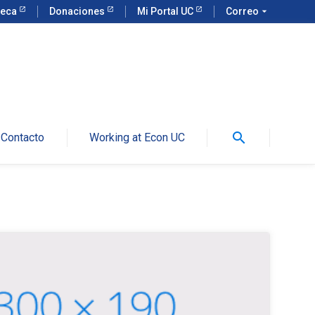
teca
Donaciones
Mi Portal UC
Correo
arrow_drop_down
search
Contacto
Working at Econ UC