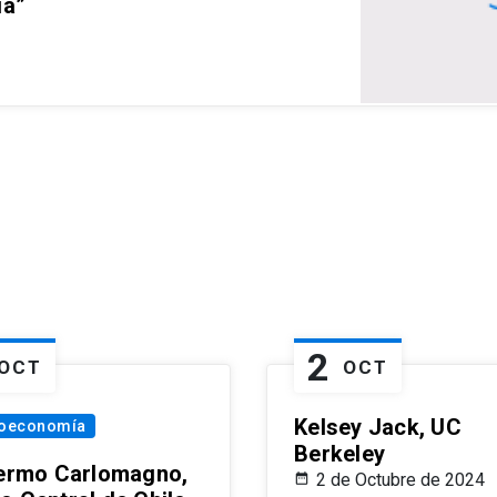
ia”
2
OCT
OCT
Kelsey Jack, UC
oeconomía
Berkeley
lermo Carlomagno,
2 de Octubre de 2024