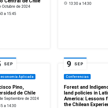
o Central de Chile
13:30 a 14:30
e Octubre de 2024
50 a 15:45
5
9
SEP
SEP
oeconomía Aplicada
Conferencias
cisco Pino,
Forest and Indigen
ersidad de Chile
land policies in Lati
America: Lessons 
de Septiembre de 2024
the Chilean Experi
35 a 14:30