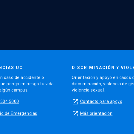
NCIAS UC
DISCRIMINACIÓN Y VIOL
n caso de accidente o
Orientación y apoyo en casos 
que ponga en riesgo tu vida
discriminación, violencia de g
 algún campus.
violencia sexual.
launch
5504 5000
Contacto para apoyo
launch
sitio de Emergencias
Más orientación