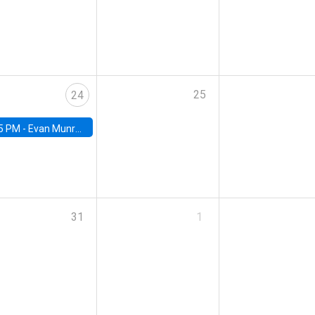
25
24
5 PM -
Evan Munro, Neyman Visiting Assistant Professor in the Department of Statistics at UC Berkeley
31
1