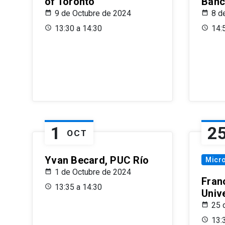
of Toronto
Banc
9 de Octubre de 2024
8 d
13:30 a 14:30
14:
1
2
OCT
Yvan Becard, PUC Río
Micr
1 de Octubre de 2024
Fran
13:35 a 14:30
Univ
25 
13: