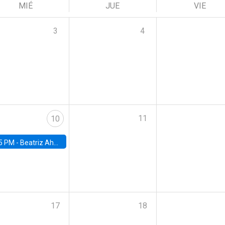
MIÉ
JUE
VIE
3
4
11
10
5 PM -
Beatriz Ahumada, PhD candidate, Universidad de Pittsburgh
17
18