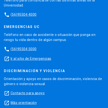
Teléfono para comunicarse con las distintas áreas de la
Universidad.
phone
(56)95504 4000
EMERGENCIAS UC
Teléfono en caso de accidente o situación que ponga en
riesgo tu vida dentro de algún campus.
phone
(56)95504 5000
launch
Ir al sitio de Emergencias
DISCRIMINACIÓN Y VIOLENCIA
Orientación y apoyo en casos de discriminación, violencia de
género o violencia sexual.
launch
Contacto para apoyo
launch
Más orientación