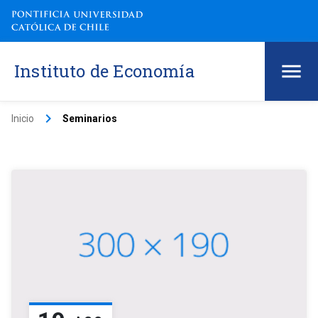
Instituto de Economía
keyboard_arrow_right
Inicio
Seminarios