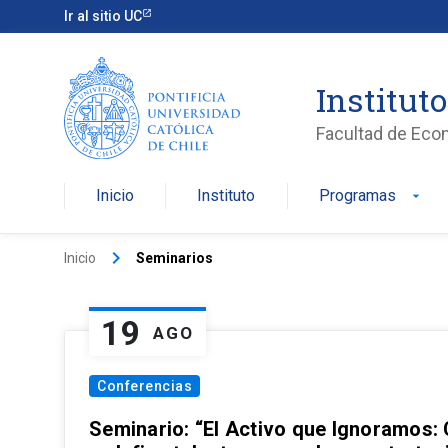
Ir al sitio UC
Institut
Facultad de Eco
Inicio
Instituto
Programas
arrow_drop_down
keyboard_arrow_right
Inicio
Seminarios
19
AGO
Conferencias
Seminario: “El Activo que Ignoramos: