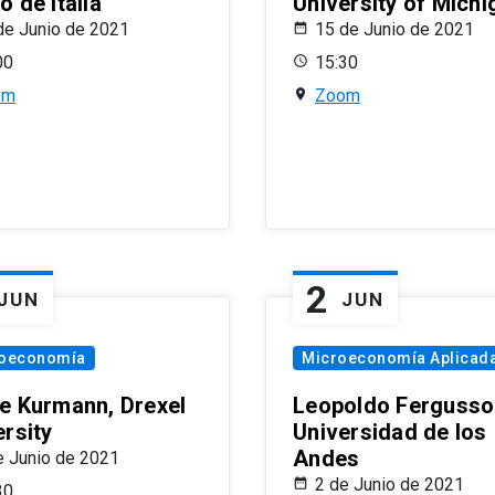
 de Italia
University of Michi
de Junio de 2021
15 de Junio de 2021
00
15:30
om
Zoom
2
JUN
JUN
oeconomía
Microeconomía Aplicad
e Kurmann, Drexel
Leopoldo Fergusso
ersity
Universidad de los
Andes
e Junio de 2021
2 de Junio de 2021
30