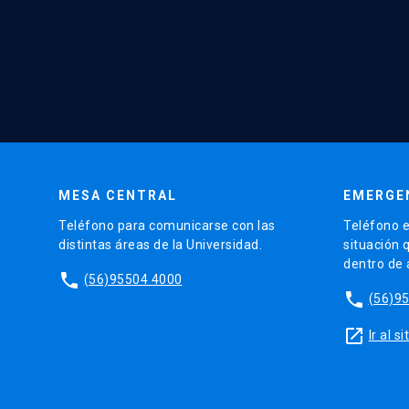
MESA CENTRAL
EMERGE
Teléfono para comunicarse con las
Teléfono e
distintas áreas de la Universidad.
situación 
dentro de
phone
(56)95504 4000
phone
(56)9
launch
Ir al 