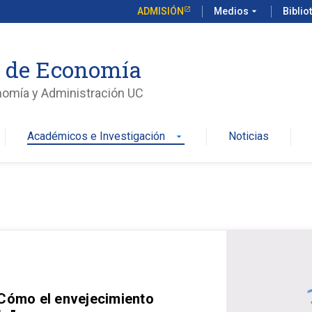
ADMISIÓN
Medios
arrow_drop_down
Biblio
o de Economía
nomía y Administración UC
Académicos e Investigación
Noticias
arrow_drop_down
 Cómo el envejecimiento