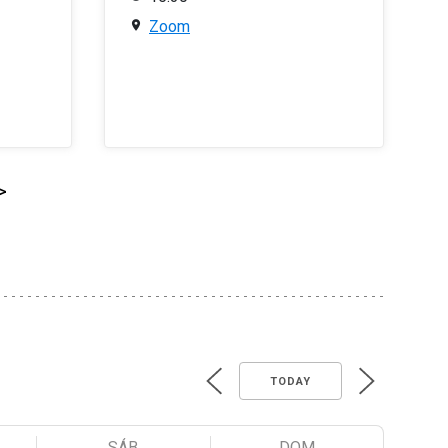
Zoom
>
TODAY
SÁB
DOM