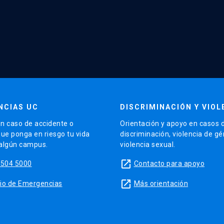
NCIAS UC
DISCRIMINACIÓN Y VIOL
n caso de accidente o
Orientación y apoyo en casos 
que ponga en riesgo tu vida
discriminación, violencia de g
 algún campus.
violencia sexual.
launch
5504 5000
Contacto para apoyo
launch
sitio de Emergencias
Más orientación