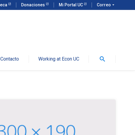
teca
Donaciones
Mi Portal UC
Correo
arrow_drop_down
search
Contacto
Working at Econ UC