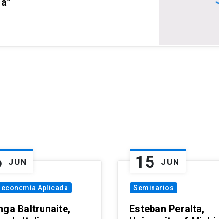
ia”
6
15
JUN
JUN
oeconomía Aplicada
Seminarios
nga Baltrunaite,
Esteban Peralta,