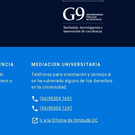
ENCIA
MEDIACIÓN UNIVERSITARIA
de
Teléfonos para orientación y consejo si
énero o
se ha vulnerado alguno de tus derechos
en la universidad.
phone
(56)95504 1691
phone
(56)95504 1247
launch
Ir a la Oficina de Ombuds UC