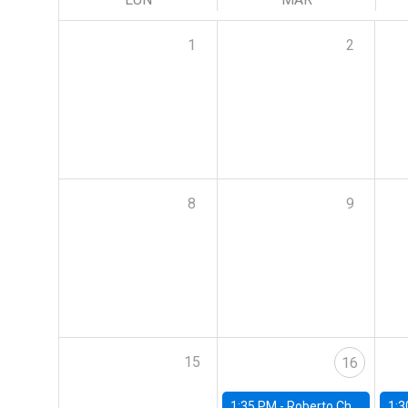
1
2
8
9
15
16
1:35 PM -
Roberto Chang, Rutgers University
1:3