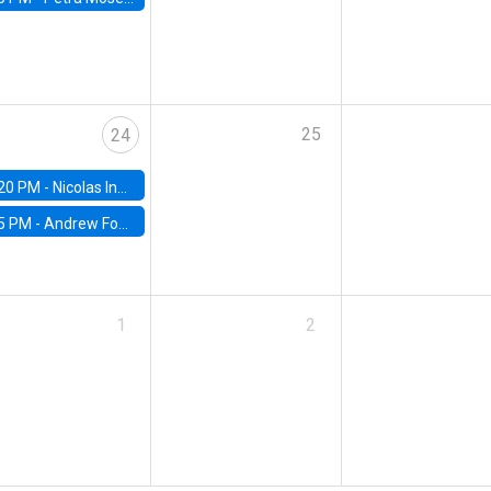
25
24
20 PM -
Nicolas Inostroza, Rotman School of Management, University of Toronto
5 PM -
Andrew Foster, Brown University
1
2