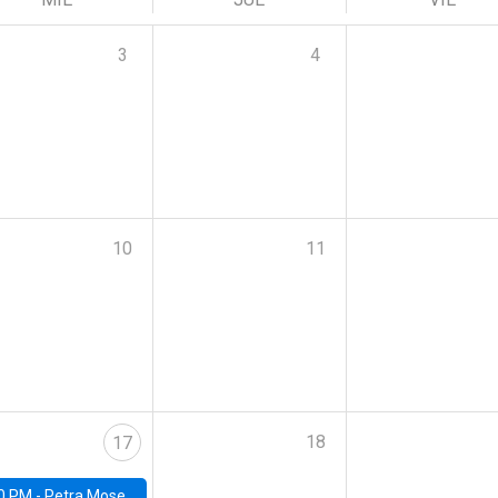
3
4
10
11
18
17
0 PM -
Petra Moser, NYU Stern