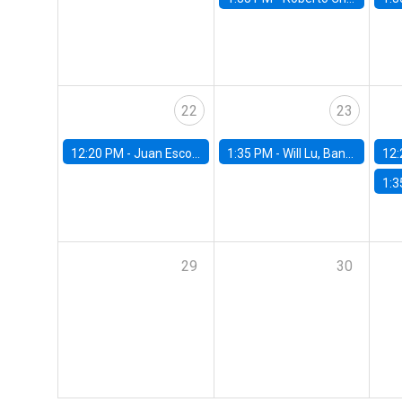
22
23
12:20 PM -
Juan Escobar, Universidad de Chile
1:35 PM -
Will Lu, Banco Central de Chile
12:
1:3
29
30