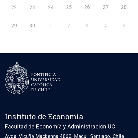
25
26
27
28
22
23
24
29
30
1
2
3
4
5
Instituto de Economía
Facultad de Economía y Administración UC
Avda. Vicuña Mackenna 4860, Macul. Santiago, Chile