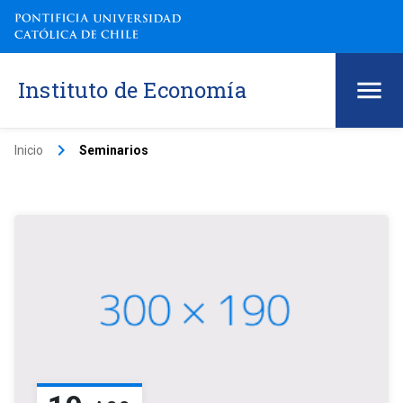
Instituto de Economía
keyboard_arrow_right
Inicio
Seminarios