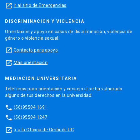
launch
Ir al sitio de Emergencias
DISCRIMINACIÓN Y VIOLENCIA
Orientación y apoyo en casos de discriminación, violencia de
género o violencia sexual.
launch
Contacto para apoyo
launch
Más orientación
MEDIACIÓN UNIVERSITARIA
Teléfonos para orientación y consejo si se ha vulnerado
alguno de tus derechos en la universidad.
phone
(56)95504 1691
phone
(56)95504 1247
launch
Ir a la Oficina de Ombuds UC