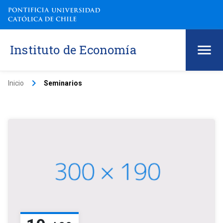
Instituto de Economía
keyboard_arrow_right
Inicio
Seminarios