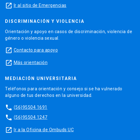
launch
Ir al sitio de Emergencias
DISCRIMINACIÓN Y VIOLENCIA
Orientación y apoyo en casos de discriminación, violencia de
género o violencia sexual.
launch
Contacto para apoyo
launch
Más orientación
MEDIACIÓN UNIVERSITARIA
Teléfonos para orientación y consejo si se ha vulnerado
alguno de tus derechos en la universidad.
phone
(56)95504 1691
phone
(56)95504 1247
launch
Ir a la Oficina de Ombuds UC