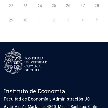
25
26
27
28
22
23
24
29
30
1
2
3
4
5
Instituto de Economía
Facultad de Economía y Administración UC
Avda. Vicuña Mackenna 4860, Macul. Santiago, Chile