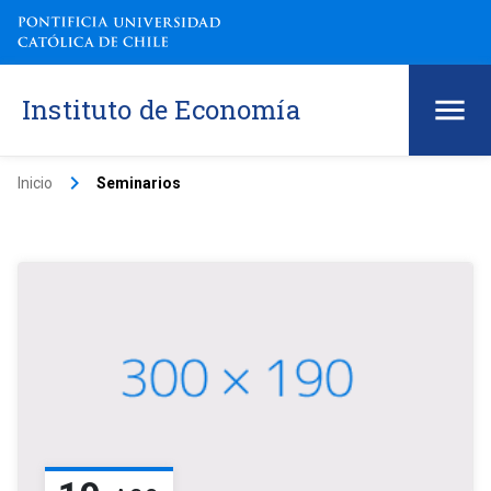
Instituto de Economía
keyboard_arrow_right
Inicio
Seminarios