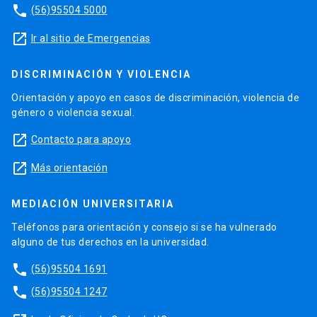
phone
(56)95504 5000
launch
Ir al sitio de Emergencias
DISCRIMINACIÓN Y VIOLENCIA
Orientación y apoyo en casos de discriminación, violencia de
género o violencia sexual.
launch
Contacto para apoyo
launch
Más orientación
MEDIACIÓN UNIVERSITARIA
Teléfonos para orientación y consejo si se ha vulnerado
alguno de tus derechos en la universidad.
phone
(56)95504 1691
phone
(56)95504 1247