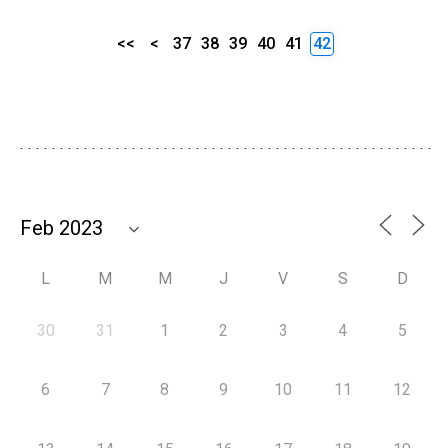
<<
<
37
38
39
40
41
42
L
M
M
J
V
S
D
30
31
1
2
3
4
5
6
7
8
9
10
11
12