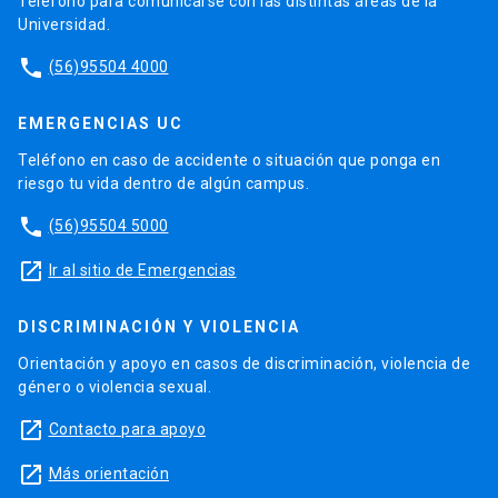
Teléfono para comunicarse con las distintas áreas de la
Universidad.
phone
(56)95504 4000
EMERGENCIAS UC
Teléfono en caso de accidente o situación que ponga en
riesgo tu vida dentro de algún campus.
phone
(56)95504 5000
launch
Ir al sitio de Emergencias
DISCRIMINACIÓN Y VIOLENCIA
Orientación y apoyo en casos de discriminación, violencia de
género o violencia sexual.
launch
Contacto para apoyo
launch
Más orientación