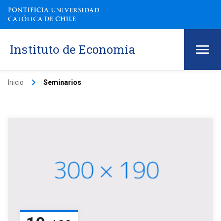
Instituto de Economía
keyboard_arrow_right
Inicio
Seminarios